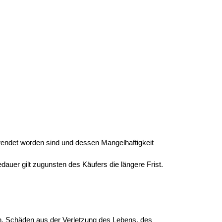
wendet worden sind und dessen Mangelhaftigkeit
auer gilt zugunsten des Käufers die längere Frist.
ten, Schäden aus der Verletzung des Lebens, des