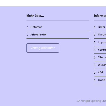
Mehr über...
Informa
Lieferzeit
Liefe
Artikelfinder
Priva
Impr
Vertrag widerrufen
Konta
Sitem
Wider
AGB
Cooki
Anhängerkupplung und Fa