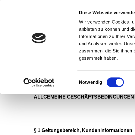
Diese Webseite verwende
Wir verwenden Cookies, um
anbieten zu können und di
Informationen zu Ihrer Ve
Kontakt
0 44 89 - 92 34 67 6
Kasse
und Analysen weiter. Unse
zusammen, die Sie ihnen b
Startseite
AGB
gesammelt haben.
Allgemeine Geschäftsbedingun
Einwilligungsauswahl
Notwendig
ALLGEMEINE GESCHÄFTSBEDINGUNGEN
§ 1 Geltungsbereich, Kundeninformationen