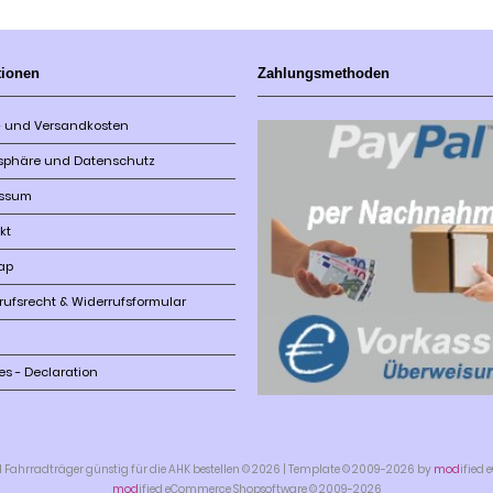
tionen
Zahlungsmethoden
r- und Versandkosten
tsphäre und Datenschutz
essum
kt
ap
rufsrecht & Widerrufsformular
es - Declaration
hrradträger günstig für die AHK bestellen © 2026 | Template © 2009-2026 by
mod
ified
mod
ified eCommerce Shopsoftware © 2009-2026