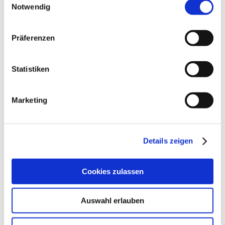
Marketingkanäle
Notwendig
hinweg.
Präferenzen
Marketing (2)
Marketing-Cookies werden verwendet, um Besuchern auf
Statistiken
Webseiten zu folgen. Die Absicht ist, Anzeigen zu zeigen, die
relevant und ansprechend für den einzelnen Benutzer sind
und daher wertvoller für Publisher und werbetreibende
Marketing
Drittparteien sind.
Maximale
Name
Anbieter
Zweck
Speicherd
Details zeigen
_gcl_au
Google
Wird verwendet, um
3
die Effizienz der
Monate
Cookies zulassen
Werbeaktivitäten der
Website zu messen,
indem Daten über die
Auswahl erlauben
Conversion-Rate der
Anzeigen der Website