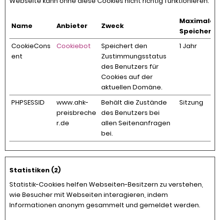
Webseite kann ohne diese Cookies nicht richtig funktionieren.
Maximale
Name
Anbieter
Zweck
Speicherd
CookieCons
Cookiebot
Speichert den
1 Jahr
ent
Zustimmungsstatus
des Benutzers für
Cookies auf der
aktuellen Domäne.
PHPSESSID
www.ahk-
Behält die Zustände
Sitzung
preisbreche
des Benutzers bei
r.de
allen Seitenanfragen
bei.
Statistiken (2)
Statistik-Cookies helfen Webseiten-Besitzern zu verstehen,
wie Besucher mit Webseiten interagieren, indem
Informationen anonym gesammelt und gemeldet werden.