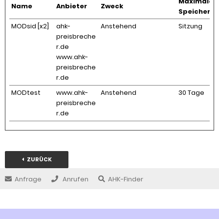
Maximale
Name
Anbieter
Zweck
Speicherd
MODsid [x2]
ahk-
Anstehend
Sitzung
preisbreche
r.de
www.ahk-
preisbreche
r.de
MODtest
www.ahk-
Anstehend
30 Tage
preisbreche
r.de
ZURÜCK
Anfrage
Anrufen
AHK-Finder