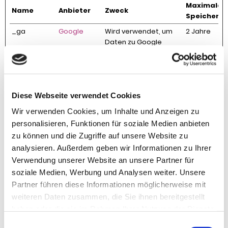
Maximale
Name
Anbieter
Zweck
Speicherd
_ga
Google
Wird verwendet, um
2 Jahre
Daten zu Google
Analytics über das
Gerät und das
Verhalten des
Besuchers zu senden.
Erfasst den Besucher
Diese Webseite verwendet Cookies
über Geräte und
Wir verwenden Cookies, um Inhalte und Anzeigen zu
Marketingkanäle
personalisieren, Funktionen für soziale Medien anbieten
hinweg.
zu können und die Zugriffe auf unsere Website zu
_ga_#
Google
Wird verwendet, um
2 Jahre
analysieren. Außerdem geben wir Informationen zu Ihrer
Daten zu Google
Verwendung unserer Website an unsere Partner für
Analytics über das
soziale Medien, Werbung und Analysen weiter. Unsere
Gerät und das
Partner führen diese Informationen möglicherweise mit
Verhalten des
Besuchers zu senden.
weiteren Daten zusammen, die Sie ihnen bereitgestellt
Erfasst den Besucher
haben oder die sie im Rahmen Ihrer Nutzung der Dienste
über Geräte und
gesammelt haben.
Einwilligungsauswahl