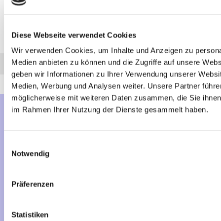
Diese Webseite verwendet Cookies
Steuergerät Modul
Trail-Tec 05-00
Wir verwenden Cookies, um Inhalte und Anzeigen zu personal
Medien anbieten zu können und die Zugriffe auf unsere Web
Anfrage
Anrufen
AHK-Finder
geben wir Informationen zu Ihrer Verwendung unserer Websit
Medien, Werbung und Analysen weiter. Unsere Partner führe
möglicherweise mit weiteren Daten zusammen, die Sie ihnen b
im Rahmen Ihrer Nutzung der Dienste gesammelt haben.
Mehr über...
Lieferzeit
Einwilligungsauswahl
Artikelfinder
Notwendig
Vertrag widerrufen
Präferenzen
Informationen
Statistiken