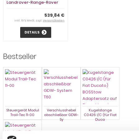
Landrover-Range-Rover
LW, Sport, Baureihe 2013- V-
abnehmbar
539,84 €
inkl. 19 % MwSt. zzgl.
Versandkosten
DETAILS
Bestseller
Steuergerät Modul
Verschlusshebel
Kugelstange
Trail-Tec 11-00
abschließbar GDW-
C0426 I/C (für Fiat
Sy
Duca