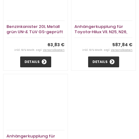
Benzinkanister 20L Metall
Anhängerkupplung für
grün UN-& TüV GS-geprüft
Toyota-Hilux VII. N25, N26,
inklusive Ausgießer
Baureihe 2010-2015 starr
63,83 €
587,84 €
inkl. 19 % MwSt. zzgl.
Versandkosten
inkl. 19 % MwSt. zzgl.
Versandkosten
DETAILS
DETAILS
Anhängerkupplung für