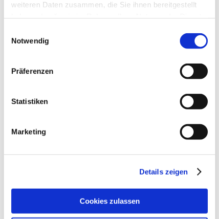
weiteren Daten zusammen, die Sie ihnen bereitgestellt
Peugeot
Plymouth
haben oder die sie im Rahmen Ihrer Nutzung der Dienste
gesammelt haben.
Einwilligungsauswahl
Pontiac
Porsche
Notwendig
RAM
Saab
Präferenzen
Saturn
Scion
Statistiken
Smart
Sterling
Marketing
Subaru
Sunbeam
Suzuki
Toyota
Details zeigen
Vauxhall
Volvo
Cookies zulassen
VW