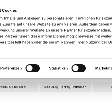
t Cookies
 Inhalte und Anzeigen zu personalisieren, Funktionen für sozia
e Zugriffe auf unsere Website zu analysieren. Außerdem geben w
rwendung unserer Website an unsere Partner für soziale Medien
re Partner führen diese Informationen möglicherweise mit weite
ntakt
0 44 89 - 92 34 67 6
AHK-Finder
Kasse
ereitgestellt haben oder die sie im Rahmen Ihrer Nutzung der D
Anhängerkupplungen für Fahrzeuge aus den USA Canada England
Internationa
rnational
Präferenzen
Statistiken
Marketin
E UNTERKATEGORIEN:
Pickup, Full Size
Scout II / Terra / Traveler
T