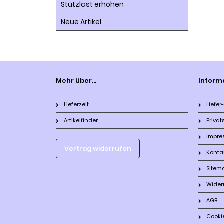
Stützlast erhöhen
Neue Artikel
Mehr über...
Inform
Lieferzeit
Liefe
Artikelfinder
Priva
Impre
Vertrag widerrufen
Konta
Sitem
Wider
AGB
Cooki