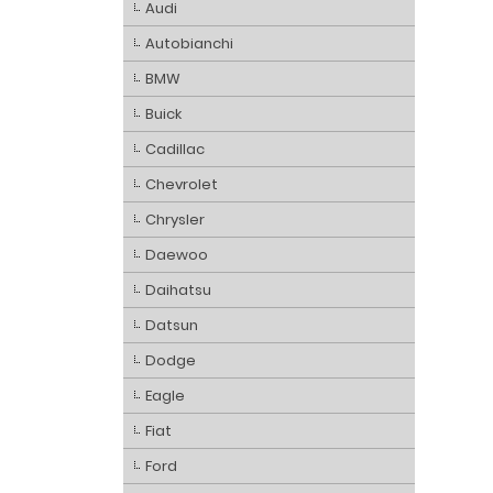
Audi
Autobianchi
BMW
Buick
Cadillac
Chevrolet
Chrysler
Daewoo
Daihatsu
Datsun
Dodge
Eagle
Fiat
Ford