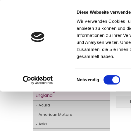
Diese Webseite verwende
Wir verwenden Cookies, um
anbieten zu können und di
Informationen zu Ihrer Ve
Kategorien
und Analysen weiter. Unse
Ko
zusammen, die Sie ihnen b
AHK- Zubehör, Ersatzteile
Startseite
gesammelt haben.
Aktionsware
Inte
Anhängelast erhöhen
Einwilligungsauswahl
Notwendig
Anhängerkupplungen für
WEITER
Fahrzeuge aus den USA Canada
England
Acura
American Motors
Asia