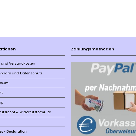
ationen
Zahlungsmethoden
r- und Versandkosten
tsphäre und Datenschutz
ssum
kt
ap
rufsrecht & Widerrufsformular
es - Declaration