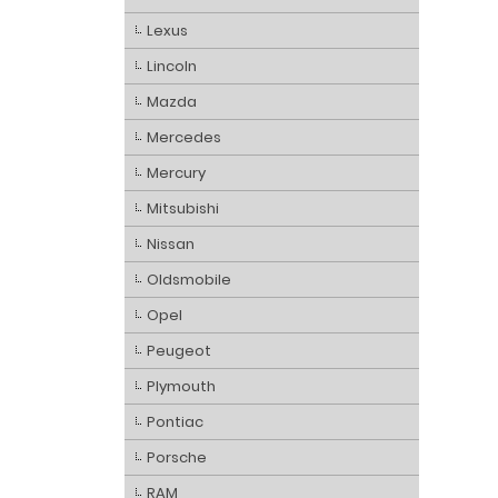
Lexus
Lincoln
Mazda
Mercedes
Mercury
Mitsubishi
Nissan
Oldsmobile
Opel
Peugeot
Plymouth
Pontiac
Porsche
RAM