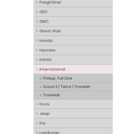
Freightliner
GEO
GMC
Great Wall
Honda
Hyundai
Infiniti
International
Pickup, Full Size
Scout II / Terra / Traveler
Travelall
Isuzu
Jeep
Kia
Landrover