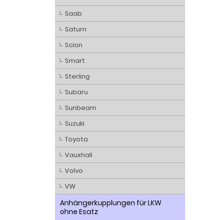
Saab
Saturn
Scion
Smart
Sterling
Subaru
Sunbeam
Suzuki
Toyota
Vauxhall
Volvo
VW
Anhängerkupplungen für LKW
ohne Esatz