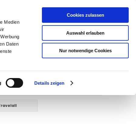
Cookies zulassen
SUCHEN
le Medien
ir
Auswahl erlauben
, Werbung
ren Daten
Warenkorb
0
Artikel
Nur notwendige Cookies
ienste
l
g
Details zeigen
ravelall