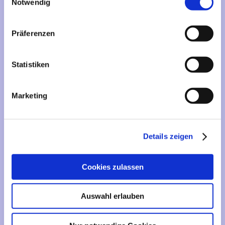
Mehr über...
Notwendig
Lieferzeit
Präferenzen
Artikelfinder
Statistiken
Vertrag widerrufen
Marketing
Informationen
Liefer- und Versandkosten
Details zeigen
Privatsphäre und Datenschutz
Impressum
Cookies zulassen
Kontakt
Sitemap
Auswahl erlauben
Widerrufsrecht & Widerrufsformular
AGB