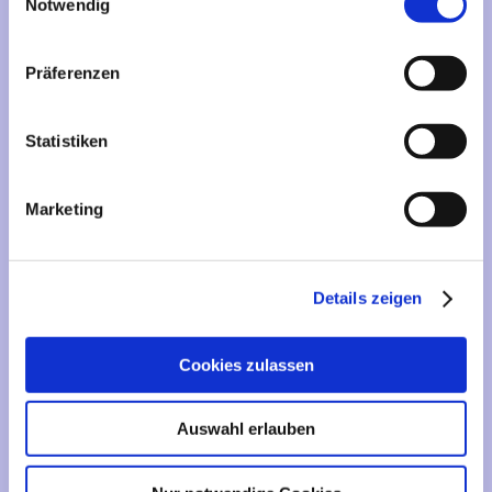
Mehr über...
Notwendig
Lieferzeit
Präferenzen
Artikelfinder
Statistiken
Vertrag widerrufen
Marketing
Informationen
Liefer- und Versandkosten
Details zeigen
Privatsphäre und Datenschutz
Impressum
Cookies zulassen
Kontakt
Sitemap
Auswahl erlauben
Widerrufsrecht & Widerrufsformular
AGB