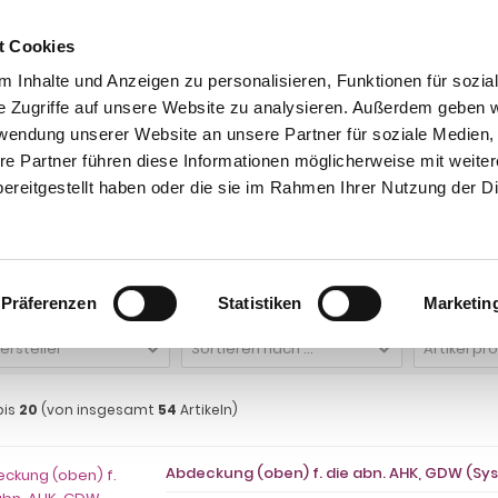
t Cookies
 Inhalte und Anzeigen zu personalisieren, Funktionen für sozia
e Zugriffe auf unsere Website zu analysieren. Außerdem geben w
rwendung unserer Website an unsere Partner für soziale Medien
re Partner führen diese Informationen möglicherweise mit weite
ntakt
0 44 89 - 92 34 67 6
AHK-Finder
Kasse
ereitgestellt haben oder die sie im Rahmen Ihrer Nutzung der D
AHK- Zubehör, Ersatzteile
AHK-Mechanik
Abdeckung AHK
eckung AHK
Präferenzen
Statistiken
Marketin
Hersteller
Sortieren nach ...
Artikel pr
bis
20
(von insgesamt
54
Artikeln)
Abdeckung (oben) f. die abn. AHK, GDW (Sy