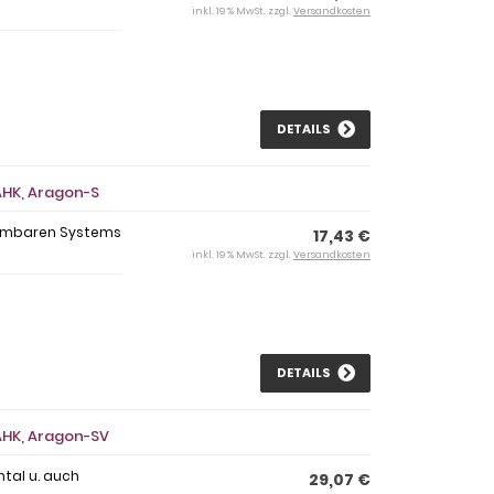
inkl. 19 % MwSt. zzgl.
Versandkosten
DETAILS
AHK, Aragon-S
ehmbaren Systems
17,43 €
inkl. 19 % MwSt. zzgl.
Versandkosten
DETAILS
AHK, Aragon-SV
tal u. auch
29,07 €