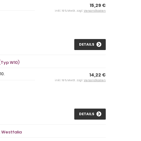
15,29 €
inkl. 19 % MwSt. zzgl.
Versandkosten
DETAILS
(Typ W10)
10.
14,22 €
inkl. 19 % MwSt. zzgl.
Versandkosten
DETAILS
 Westfalia