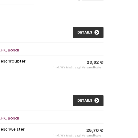
DETAILS
HK, Bosal
geschraubter
23,62 €
inkl. 19 % MwSt. zzgl.
Versandkosten
DETAILS
HK, Bosal
geschweister
25,70 €
inkl. 19 % MwSt. zzgl.
Versandkosten