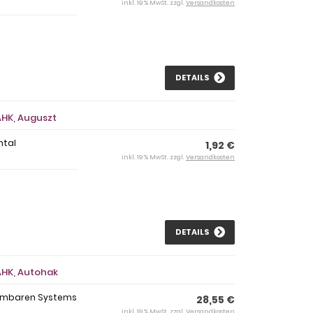
inkl. 19 % MwSt. zzgl.
Versandkosten
DETAILS
AHK, Auguszt
ntal
1,92 €
inkl. 19 % MwSt. zzgl.
Versandkosten
DETAILS
AHK, Autohak
ehmbaren Systems
28,55 €
inkl. 19 % MwSt. zzgl.
Versandkosten