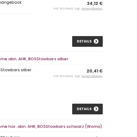
Anhängebock
34,12 €
inkl. 19 % MwSt. zzgl.
Versandkosten
DETAILS
hme abn. AHK, BOSStowbars silber
Stowbars silber.
20,41 €
inkl. 19 % MwSt. zzgl.
Versandkosten
DETAILS
ahme hor. abn. AHK, BOSStowbars schwarz (Womo)