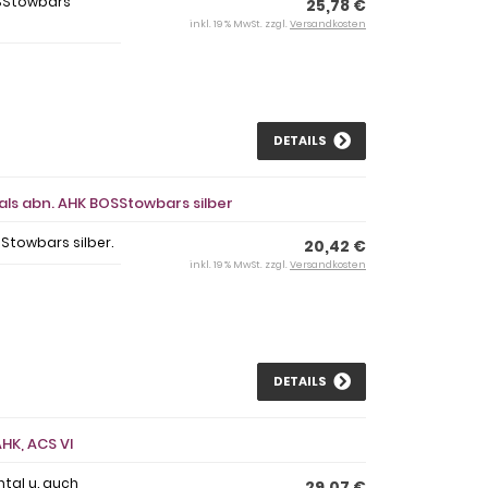
OSStowbars
25,78 €
inkl. 19 % MwSt. zzgl.
Versandkosten
DETAILS
als abn. AHK BOSStowbars silber
Stowbars silber.
20,42 €
inkl. 19 % MwSt. zzgl.
Versandkosten
DETAILS
HK, ACS VI
tal u. auch
29,07 €