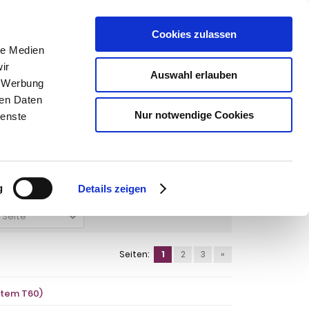
Cookies zulassen
SUCHEN
le Medien
ir
Auswahl erlauben
, Werbung
ren Daten
Warenkorb
0
Artikel
Nur notwendige Cookies
ienste
g
Details zeigen
o Seite
Seiten:
1
2
3
»
stem T60)