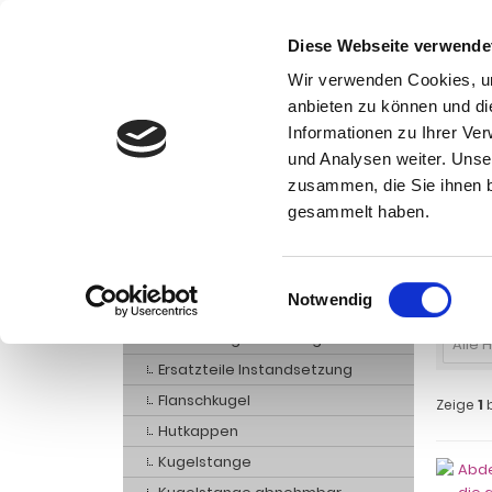
Diese Webseite verwende
Wir verwenden Cookies, um
anbieten zu können und di
Informationen zu Ihrer Ve
Kategorien
und Analysen weiter. Unse
Ko
zusammen, die Sie ihnen b
AHK- Zubehör, Ersatzteile
Startseite
gesammelt haben.
AHK-Elektrik
Abd
AHK-Mechanik
Einwilligungsauswahl
Notwendig
Abdeckung AHK
Abdeckung Stoßstange
Alle 
Ersatzteile Instandsetzung
Flanschkugel
Zeige
1
Hutkappen
Kugelstange