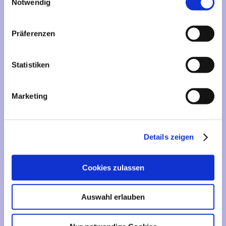
Mehr über...
Notwendig
Lieferzeit
Präferenzen
Artikelfinder
Statistiken
Vertrag widerrufen
Marketing
Informationen
Liefer- und Versandkosten
Details zeigen
Privatsphäre und Datenschutz
Impressum
Cookies zulassen
Kontakt
Sitemap
Auswahl erlauben
Widerrufsrecht & Widerrufsformular
AGB