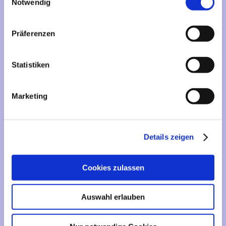
Mehr über...
Notwendig
Lieferzeit
Präferenzen
Artikelfinder
Statistiken
Vertrag widerrufen
Marketing
Informationen
Liefer- und Versandkosten
Details zeigen
Privatsphäre und Datenschutz
Impressum
Cookies zulassen
Kontakt
Sitemap
Auswahl erlauben
Widerrufsrecht & Widerrufsformular
AGB