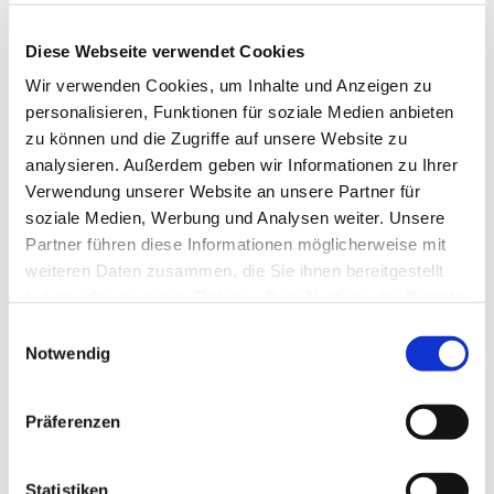
Diese Webseite verwendet Cookies
Wir verwenden Cookies, um Inhalte und Anzeigen zu
personalisieren, Funktionen für soziale Medien anbieten
VW Multivan (T5), 4-T Bus Bj. 2003-2015, kompatibler Fabbri E-
zu können und die Zugriffe auf unsere Website zu
Bike Träger f. E- Bike- Elektrofahrrad
analysieren. Außerdem geben wir Informationen zu Ihrer
Verwendung unserer Website an unsere Partner für
Der Fabbri Bici Ok E-Bike Van für den VW Multivan (T5), 4-T Bus Bj.
2003-2015, als idealer E-Bike Träger für die Heckklappe mit
soziale Medien, Werbung und Analysen weiter. Unsere
Spanngurtbefestigung zum Transport von 2 E-
Partner führen diese Informationen möglicherweise mit
Bikes/Elektrofahrräder. Der Heckklappenträger ist bei Leerfahrten
weiteren Daten zusammen, die Sie ihnen bereitgestellt
hochklappbar - dies sorgt auch bei Nichtgebrauch für einen
gerineren Platzbedarf. Die Spanngurte und gummierten
haben oder die sie im Rahmen Ihrer Nutzung der Dienste
Halteklemmen sorgen für eine sichere und solide Montage. Der
gesammelt haben.
Einwilligungsauswahl
hochwertig verarbeitete Heckträger aus elektroverschweißtem
Aluminium garanti...
Notwendig
430,96 €
inkl. 19 % MwSt. zzgl.
Versandkosten
Präferenzen
DETAILS
Statistiken