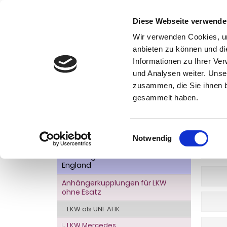
Diese Webseite verwende
Wir verwenden Cookies, um
anbieten zu können und di
Informationen zu Ihrer Ve
Kategorien
und Analysen weiter. Unse
Ko
zusammen, die Sie ihnen b
AHK- Zubehör, Ersatzteile
Startseite
gesammelt haben.
Aktionsware
LKW
Anhängelast erhöhen
Einwilligungsauswahl
Notwendig
Anhängerkupplungen für
WEITER
Fahrzeuge aus den USA Canada
England
Anhängerkupplungen für LKW
ohne Esatz
LKW als UNI-AHK
LKW Mercedes