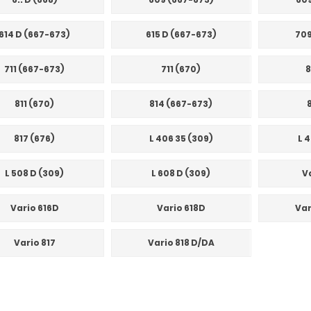
614 D (667-673)
615 D (667-673)
709
711 (667-673)
711 (670)
8
811 (670)
814 (667-673)
817 (676)
L 406 35 (309)
L 
L 508 D (309)
L 608 D (309)
V
Vario 616D
Vario 618D
Var
Vario 817
Vario 818 D/DA