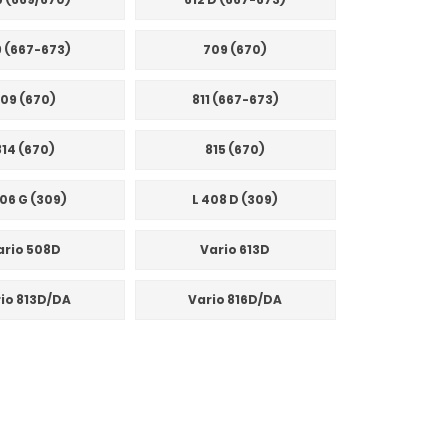
 (667-673)
709 (670)
09 (670)
811 (667-673)
814 (670)
815 (670)
406 G (309)
L 408 D (309)
ario 508D
Vario 613D
io 813D/DA
Vario 816D/DA