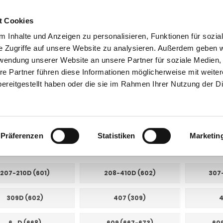
t Cookies
 Inhalte und Anzeigen zu personalisieren, Funktionen für sozia
e Zugriffe auf unsere Website zu analysieren. Außerdem geben w
rwendung unserer Website an unsere Partner für soziale Medien
re Partner führen diese Informationen möglicherweise mit weite
ntakt
0 44 89 - 92 34 67 6
AHK-Finder
Kasse
ereitgestellt haben oder die sie im Rahmen Ihrer Nutzung der D
Anhängerkupplungen für LKW ohne Esatz
LKW Mercedes
 Mercedes
Präferenzen
Statistiken
Marketin
E UNTERKATEGORIEN:
207-210D (601)
208-410D (602)
307
309D (602)
407 (309)
4
6.. D (668)
609 (667-673)
609