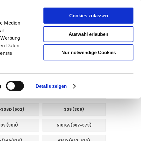
Cookies zulassen
SUCHEN
le Medien
ir
Auswahl erlauben
, Werbung
ren Daten
Warenkorb
0
Artikel
Nur notwendige Cookies
ienste
g
Details zeigen
-308D (602)
309 (309)
09 (309)
510 KA (667-673)
 (669/670)
612 D (667-673)