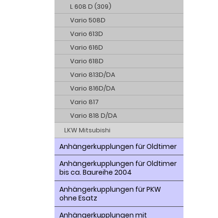
L 608 D (309)
Vario 508D
Vario 613D
Vario 616D
Vario 618D
Vario 813D/DA
Vario 816D/DA
Vario 817
Vario 818 D/DA
LKW Mitsubishi
Anhängerkupplungen für Oldtimer
Anhängerkupplungen für Oldtimer
bis ca. Baureihe 2004
Anhängerkupplungen für PKW
ohne Esatz
Anhängerkupplungen mit