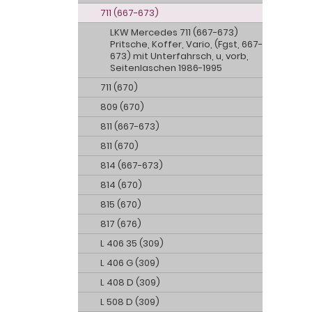
711 (667-673)
LKW Mercedes 711 (667-673)
Pritsche, Koffer, Vario, (Fgst, 667-
673) mit Unterfahrsch, u, vorb,
Seitenlaschen 1986-1995
711 (670)
809 (670)
811 (667-673)
811 (670)
814 (667-673)
814 (670)
815 (670)
817 (676)
L 406 35 (309)
L 406 G (309)
L 408 D (309)
L 508 D (309)