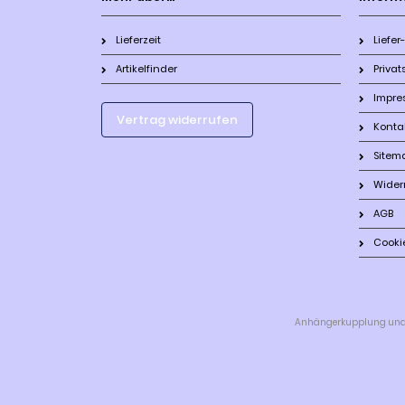
Lieferzeit
Liefe
Artikelfinder
Priva
Impre
Vertrag widerrufen
Konta
Sitem
Wider
AGB
Cooki
Anhängerkupplung und Fa