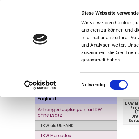
Diese Webseite verwende
Wir verwenden Cookies, um
anbieten zu können und di
Informationen zu Ihrer Ve
Kategorien
Ko
und Analysen weiter. Unse
zusammen, die Sie ihnen b
AHK- Zubehör, Ersatzteile
Startseite
gesammelt haben.
Aktionsware
711 
Anhängelast erhöhen
Einwilligungsauswahl
Notwendig
Anhängerkupplungen für
WEITER
Fahrzeuge aus den USA Canada
England
LKW Me
Prit
Anhängerkupplungen für LKW
(F
ohne Esatz
Unt
Seit
LKW als UNI-AHK
LKW Mercedes