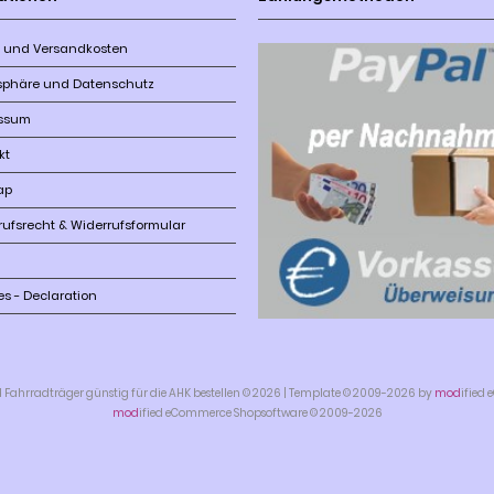
r- und Versandkosten
tsphäre und Datenschutz
ssum
kt
ap
rufsrecht & Widerrufsformular
es - Declaration
hrradträger günstig für die AHK bestellen © 2026 | Template © 2009-2026 by
mod
ified
mod
ified eCommerce Shopsoftware © 2009-2026