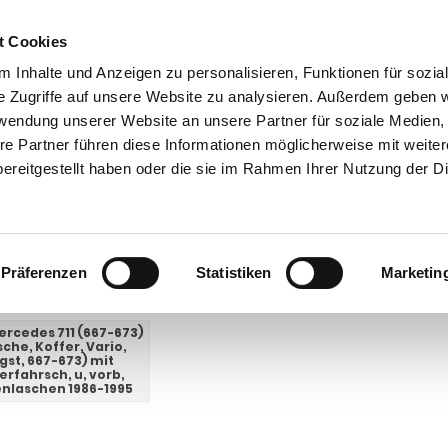
t Cookies
 Inhalte und Anzeigen zu personalisieren, Funktionen für sozia
e Zugriffe auf unsere Website zu analysieren. Außerdem geben w
rwendung unserer Website an unsere Partner für soziale Medien
ntakt
0 44 89 - 92 34 67 6
AHK-Finder
Kasse
re Partner führen diese Informationen möglicherweise mit weite
ereitgestellt haben oder die sie im Rahmen Ihrer Nutzung der D
Anhängerkupplungen für LKW ohne Esatz
LKW Mercedes
711 (667-673)
(667-673)
Präferenzen
Statistiken
Marketin
E UNTERKATEGORIEN:
rcedes 711 (667-673)
sche, Koffer, Vario,
gst, 667-673) mit
erfahrsch, u, vorb,
enlaschen 1986-1995