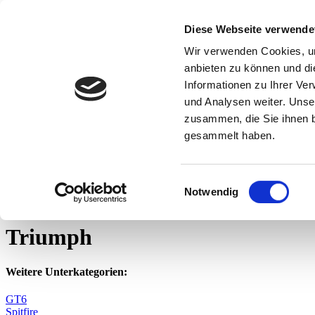
Diese Webseite verwende
Wir verwenden Cookies, um
Suchen
Suchen
anbieten zu können und di
Menü
Informationen zu Ihrer Ve
Kontakt
und Analysen weiter. Unse
Tel.
0 44 89 - 92 34 67 6
zusammen, die Sie ihnen b
AHK-Finder
gesammelt haben.
Alle anzeigen
Kasse
Warenkorb
(
0
)
Artikel
Ihr Warenkorb ist leer.
Einwilligungsauswahl
Notwendig
Startseite
Anhängerkupplungen für Oldtimer bis ca. Baureihe 2004
Tr
Triumph
Weitere Unterkategorien:
GT6
Spitfire