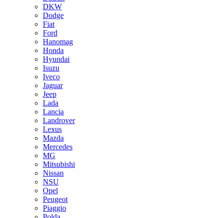
DKW
Dodge
Fiat
Ford
Hanomag
Honda
Hyundai
Isuzu
Iveco
Jaguar
Jeep
Lada
Lancia
Landrover
Lexus
Mazda
Mercedes
MG
Mitsubishi
Nissan
NSU
Opel
Peugeot
Piaggio
Polda