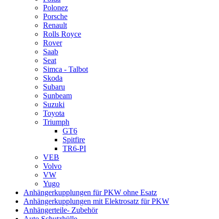
Polonez
Porsche
Renault
Rolls Royce
Rover
Saab
Seat
Simca - Talbot
Skoda
Subaru
Sunbeam
Suzuki
Toyota
Triumph
GT6
Spitfire
TR6-PI
VEB
Volvo
VW
Yugo
Anhängerkupplungen für PKW ohne Esatz
Anhängerkupplungen mit Elektrosatz für PKW
Anhängerteile- Zubehör
Auto Schutzhülle