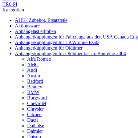
TR6-PI
Kategorien
AHK- Zubehör, Ersatzteile
Aktionsware
Anhängelast erhöhen
Anhängerkupplungen für Fahrzeuge aus den USA Canada Eng
Anhängerkupplungen für LKW ohne Esatz
Anhängerkupplungen für Oldtimer
Anhängerkupplungen für Oldtimer bis ca. Baureihe 2004
Alfa Romeo
AMC
Audi
Austin
Bedford
Bentley
BMW
Borgward
Chevrolet
Chrysler
Citroen
Dacia
Daihatsu
Daimler
Datsun