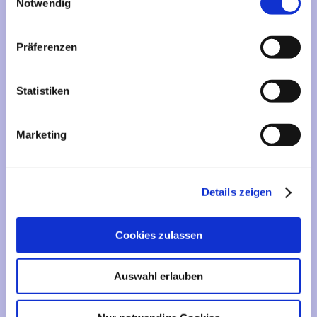
Mehr über...
Notwendig
Lieferzeit
Präferenzen
Artikelfinder
Statistiken
Vertrag widerrufen
Marketing
Informationen
Liefer- und Versandkosten
Details zeigen
Privatsphäre und Datenschutz
Impressum
Cookies zulassen
Kontakt
Sitemap
Auswahl erlauben
Widerrufsrecht & Widerrufsformular
AGB