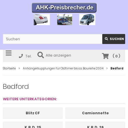
SUCHEN
Alle anzeigen
Tel.
(
0
)
Startseite
Anhängerkupplungen für Oldtimer bis ca. Baureihe 2004
Bedford
Bedford
WEITERE UNTERKATEGORIEN:
Blitz CF
Camionnette
K.B.D. 25
K.B.D. 26