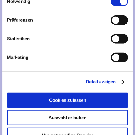
Mehr über...
Notwendig
Lieferzeit
Präferenzen
Artikelfinder
Statistiken
Vertrag widerrufen
Marketing
Informationen
Liefer- und Versandkosten
Details zeigen
Privatsphäre und Datenschutz
Impressum
Cookies zulassen
Kontakt
Sitemap
Auswahl erlauben
Widerrufsrecht & Widerrufsformular
AGB