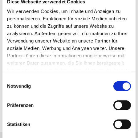
Diese Webseite verwendet Cookies
Wir verwenden Cookies, um Inhalte und Anzeigen zu
personalisieren, Funktionen für soziale Medien anbieten
zu können und die Zugriffe auf unsere Website zu
analysieren. Außerdem geben wir Informationen zu Ihrer
Verwendung unserer Website an unsere Partner für
soziale Medien, Werbung und Analysen weiter. Unsere
Partner führen diese Informationen möglicherweise mit
Offroad-Adapter für mft, schwarz
weiteren Daten zusammen, die Sie ihnen bereitgestellt
Dieser Adapter ermöglicht die Befestigung des MULTI-CARGO II
haben oder die sie im Rahmen Ihrer Nutzung der Dienste
und des mft aluline smiley auf Fah...
gesammelt haben.
Einwilligungsauswahl
58,39 €
Notwendig
inkl. 19 % MwSt. zzgl.
Versandkosten
DETAILS
Präferenzen
Seiten:
1
Statistiken