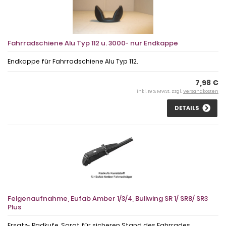
Fahrradschiene Alu Typ 112 u. 3000- nur Endkappe
Endkappe für Fahrradschiene Alu Typ 112.
7,98 €
inkl. 19 % MwSt. zzgl.
Versandkosten
DETAILS
Felgenaufnahme, Eufab Amber 1/3/4, Bullwing SR 1/ SR8/ SR3
Plus
Ersatz- Radkufe. Sorgt für sicheren Stand des Fahrrades,