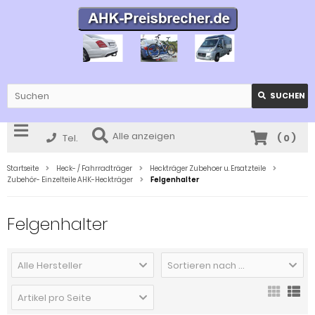
SUCHEN
Alle anzeigen
Tel.
(
0
)
Startseite
Heck- / Fahrradträger
Heckträger Zubehoer u. Ersatzteile
Zubehör- Einzelteile AHK-Heckträger
Felgenhalter
Felgenhalter
Alle Hersteller
Sortieren nach ...
Artikel pro Seite