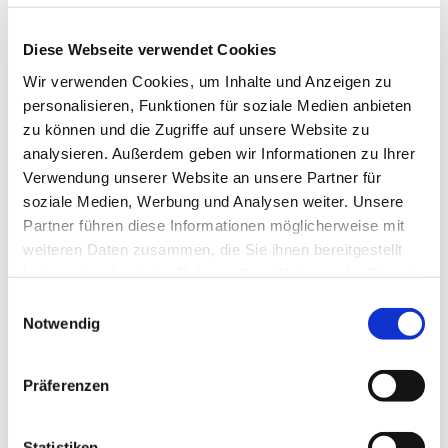
Radaufnahme für Träger Thule 913, 914, 902 und 903.
Diese Webseite verwendet Cookies
27,11 €
Wir verwenden Cookies, um Inhalte und Anzeigen zu
inkl. 19 % MwSt. zzgl.
Versandkosten
personalisieren, Funktionen für soziale Medien anbieten
DETAILS
zu können und die Zugriffe auf unsere Website zu
analysieren. Außerdem geben wir Informationen zu Ihrer
Verwendung unserer Website an unsere Partner für
soziale Medien, Werbung und Analysen weiter. Unsere
Partner führen diese Informationen möglicherweise mit
weiteren Daten zusammen, die Sie ihnen bereitgestellt
haben oder die sie im Rahmen Ihrer Nutzung der Dienste
gesammelt haben.
Einwilligungsauswahl
Felgenriemchen, Felgengurt Fabbri, 400
Notwendig
Spannriemchen, Felgengurt für den Träger Gringo Bici, Bici OK und
Bici OK Van.
Präferenzen
0,69 €
inkl. 19 % MwSt. zzgl.
Versandkosten
Statistiken