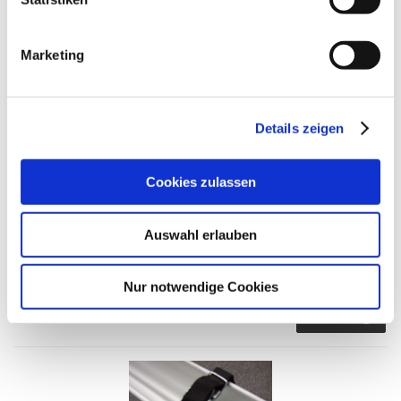
DETAILS
Marketing
Details zeigen
Felgenriemchen, Felgengurt universal, (f. Fertigung
Cookies zulassen
ALUTRANS) 400
Spannriemchen, Felgengurt 1 Stk., für Fertigung ALUTRANS 2er u.
4er AHK-Heckträger.
Auswahl erlauben
0,69 €
Nur notwendige Cookies
inkl. 19 % MwSt. zzgl.
Versandkosten
DETAILS