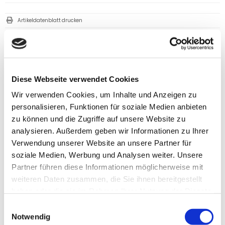
Artikeldatenblatt drucken
178,18 €
inkl. 19 % MwSt. zzgl.
Versandkosten
Versandgruppe:
Diese Webseite verwendet Cookies
Wir verwenden Cookies, um Inhalte und Anzeigen zu
IN DEN WARENKORB
personalisieren, Funktionen für soziale Medien anbieten
zu können und die Zugriffe auf unsere Website zu
analysieren. Außerdem geben wir Informationen zu Ihrer
Verwendung unserer Website an unsere Partner für
soziale Medien, Werbung und Analysen weiter. Unsere
PRODUKTBESCHREIBUNG
Partner führen diese Informationen möglicherweise mit
Die Hagelschutzhülle für den Opel Mokka, 5-T SUV Bj. 2013-2016 in
weiteren Daten zusammen, die Sie ihnen bereitgestellt
der Premium Ausführung schützt Ihr Fahrzeug ideal vor
haben oder die sie im Rahmen Ihrer Nutzung der Dienste
Hagelschäden. Durch den 5mm dicken, eingearbeiteten
gesammelt haben.
Einwilligungsauswahl
Neoprenschaum sind das Dach, der Motor und der Kofferraum
Notwendig
vor Hagelschäden, sowie die Scheiben vor Vereisen bei