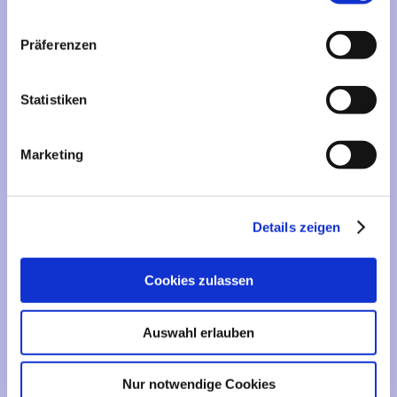
Liefer- und Versandkosten
Privatsphäre und Datenschutz
Präferenzen
Impressum
Statistiken
Kontakt
Sitemap
Marketing
Widerrufsrecht & Widerrufsformular
AGB
Cookies - Declaration
Details zeigen
Zahlungsmethoden
Cookies zulassen
Auswahl erlauben
Nur notwendige Cookies