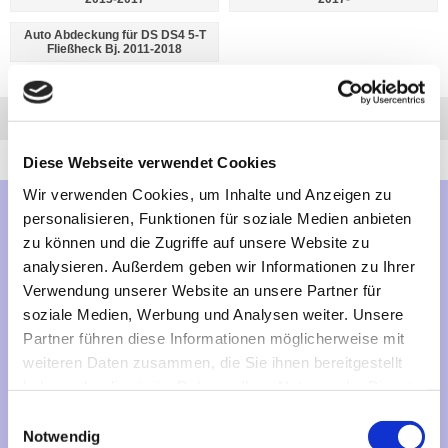
Auto Abdeckung für DS DS4 5-T
Fließheck Bj. 2011-2018
Anfrage
Anrufen
AHK-Finder
Diese Webseite verwendet Cookies
Wir verwenden Cookies, um Inhalte und Anzeigen zu
personalisieren, Funktionen für soziale Medien anbieten
Mehr über...
zu können und die Zugriffe auf unsere Website zu
analysieren. Außerdem geben wir Informationen zu Ihrer
Lieferzeit
Verwendung unserer Website an unsere Partner für
Artikelfinder
soziale Medien, Werbung und Analysen weiter. Unsere
Partner führen diese Informationen möglicherweise mit
Vertrag widerrufen
weiteren Daten zusammen, die Sie ihnen bereitgestellt
haben oder die sie im Rahmen Ihrer Nutzung der Dienste
gesammelt haben.
Informationen
Einwilligungsauswahl
Notwendig