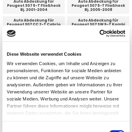
Auto Abdeckung für
Auto Abdeckung für
Peugeot 307 5-T Fließheck
Peugeot 307 5-T Fließheck
Bj. 2001-2004
Bj. 2005-2008
Auto Abdeckung für
Auto Abdeckung für
Peugeot 307 CC 2-T Cabrio
Peugeot 307 SW 5-T Kombi
Bj. 2003-2009
Bj. 2002-2004
Auto Abdeckung für
Auto Abdeckung für
Peugeot 307 SW 5-T Kombi
Peugeot 308 3-T Fließheck
Bj. 2005-2008
Bj. 2007-2013
Diese Webseite verwendet Cookies
Auto Abdeckung für
Auto Abdeckung für
Peugeot 308 5-T Fließheck
Peugeot 308 5-T Fließheck
Wir verwenden Cookies, um Inhalte und Anzeigen zu
Bj. 2007-2013
Bj. 2014-2021
personalisieren, Funktionen für soziale Medien anbieten
Auto Abdeckung für
Auto Abdeckung für
zu können und die Zugriffe auf unsere Website zu
Peugeot 308 5-T Fließheck
Peugeot 308 CC 2-T Cabrio
analysieren. Außerdem geben wir Informationen zu Ihrer
Bj. 2021-
Bj. 2009-2015
Verwendung unserer Website an unsere Partner für
Auto Abdeckung für
Auto Abdeckung für
soziale Medien, Werbung und Analysen weiter. Unsere
Peugeot 308 SW 5-T Kombi
Peugeot 308 SW 5-T Kombi
Bj. 2008-2013
Bj. 2014-
Partner führen diese Informationen möglicherweise mit
weiteren Daten zusammen, die Sie ihnen bereitgestellt
Auto Abdeckung für
Auto Abdeckung für
Peugeot 4007 5-T SUV Bj.
Peugeot 4008 5-T SUV Bj.
haben oder die sie im Rahmen Ihrer Nutzung der Dienste
2007-2012
2012-
gesammelt haben.
Einwilligungsauswahl