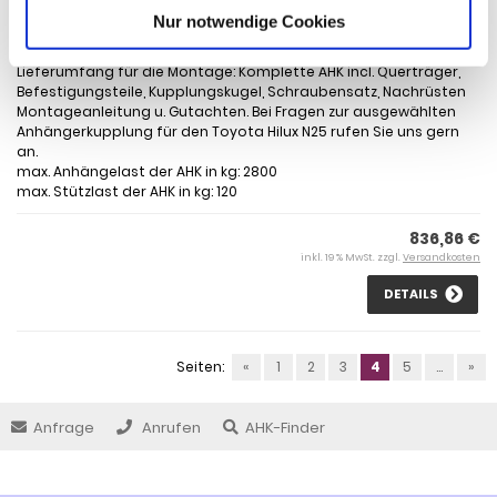
Schutzspray für Toyota Hilux
Nur notwendige Cookies
Anhängerkupplung für Toyota Hilux N25, N26,: Anhängerkupplung
feststehend, 2- Loch System höhenverstellbar, incl. Flanschkugel.
Lieferumfang für die Montage: Komplette AHK incl. Querträger,
Befestigungsteile, Kupplungskugel, Schraubensatz, Nachrüsten
Montageanleitung u. Gutachten. Bei Fragen zur ausgewählten
Anhängerkupplung für den Toyota Hilux N25 rufen Sie uns gern
an.
max. Anhängelast der AHK in kg: 2800
max. Stützlast der AHK in kg: 120
836,86 €
inkl. 19 % MwSt. zzgl.
Versandkosten
DETAILS
Seiten:
«
1
2
3
4
5
...
»
Anfrage
Anrufen
AHK-Finder