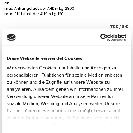
an.
max. Anhängelast der AHK in kg: 2800
max. Stützlast der AHK in kg: 120
700,15 €
inkl. 19 % MwSt. zzgl.
Versandkosten
DETAILS
Diese Webseite verwendet Cookies
Wir verwenden Cookies, um Inhalte und Anzeigen zu
personalisieren, Funktionen für soziale Medien anbieten
zu können und die Zugriffe auf unsere Website zu
analysieren. Außerdem geben wir Informationen zu Ihrer
Anhängerkupplung für Toyota-Hilux VII. N25, N26, Baureihe
Verwendung unserer Website an unsere Partner für
2010-2015 starr
soziale Medien, Werbung und Analysen weiter. Unsere
Anhängerkupplung geeignet für Toyota-Hilux - VII. N25, N26 - 2010-
Partner führen diese Informationen möglicherweise mit
2015
weiteren Daten zusammen, die Sie ihnen bereitgestellt
Anhängerkupplung für Toyota Hilux N25, N26,: Anhängerkupplung
haben oder die sie im Rahmen Ihrer Nutzung der Dienste
feststehend, 2- Loch System höhenverstellbar, incl. Flanschkugel.
Lieferumfang für die Montage: Komplette AHK incl. Querträger,
gesammelt haben.