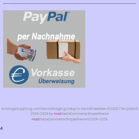
Anhängerkupplung und Fahrradträger günstig für die AHK bestellen © 2026 | Template ©
2009-2026 by
mod
ified eCommerce Shopsoftware
mod
ified eCommerce Shopsoftware © 2009-2026
4