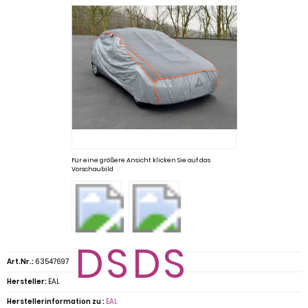
Für eine größere Ansicht klicken Sie auf das
Vorschaubild
Art.Nr.:
63547697
Hersteller:
EAL
Herstellerinformation zu :
EAL