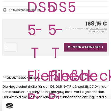
Artikeldatenblatt drucken
168,15 €
inkl. 19 % MwSt. zzgl.
Versandkosten
Versandgruppe:
IN DEN WARENKORB
PRODUKTBESCHREIBUNG
Die Hagelschutzhülle für den DS DS5, 5-T Fließheck Bj. 2012- in der
Basic Ausführung schützt Ihr Fahrzeug ideal vor Hagelschäden.
Der 4mm dicke Neoprenschaum mit Innenbeschichtung und die
Seitenteilen aus gewebeverstärktem Material schützen das
Dach, den Motor und den Kofferraum vor Hagelschäden, sowie