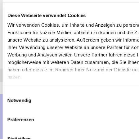
die Scheiben vor Vereisen bei Minustemperaturen. Der
Gummigurt sorgt für eine einfache und schnelle Montage. Durch
die zwei Lüftungslöcher ist Ihr Fahrzeug gegen
Diese Webseite verwendet Cookies
Schwitzwasserbildung geschützt. Die Hagelschutzhülle ist
Wir verwenden Cookies, um Inhalte und Anzeigen zu persona
witterungs-, temperaturbeständig und wasserabweisend. Die
Funktionen für soziale Medien anbieten zu können und die Zug
Abmaßungen der Autoschutzhülle sind L= 482 cm B= 177 cm H=
unsere Website zu analysieren. Außerdem geben wir Informa
119 cm.
Ihrer Verwendung unserer Website an unsere Partner für soz
Werbung und Analysen weiter. Unsere Partner führen diese 
möglicherweise mit weiteren Daten zusammen, die Sie ihnen 
Diesen Artikel haben wir am 14.12.2023 in unseren Katalog aufgenommen.
haben oder die sie im Rahmen Ihrer Nutzung der Dienste g
Anfrage
Anrufen
AHK-Finder
haben.
Einwilligungsauswahl
Notwendig
Mehr über...
Präferenzen
Lieferzeit
Artikelfinder
Statistiken