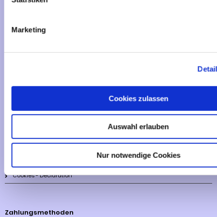
Vertrag widerrufen
Marketing
Informationen
Liefer- und Versandkosten
Detai
Privatsphäre und Datenschutz
Impressum
Cookies zulassen
Kontakt
Auswahl erlauben
Sitemap
Widerrufsrecht & Widerrufsformular
Nur notwendige Cookies
AGB
Cookies - Declaration
Zahlungsmethoden