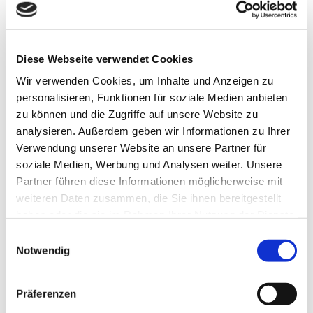
83,78 €
inkl. 19 % MwSt. zzgl.
Versandkosten
Versandgruppe:
Diese Webseite verwendet Cookies
IN DEN WARENKORB
Wir verwenden Cookies, um Inhalte und Anzeigen zu
personalisieren, Funktionen für soziale Medien anbieten
zu können und die Zugriffe auf unsere Website zu
analysieren. Außerdem geben wir Informationen zu Ihrer
Verwendung unserer Website an unsere Partner für
PRODUKTBESCHREIBUNG
soziale Medien, Werbung und Analysen weiter. Unsere
Partner führen diese Informationen möglicherweise mit
Die Vollgarage für den Hyundai Trajet, 5-T MPV Bj. 2000-2008 in
weiteren Daten zusammen, die Sie ihnen bereitgestellt
der Premium Ausführung schützt Ihr Fahrzeug das ganze Jahr
haben oder die sie im Rahmen Ihrer Nutzung der Dienste
über vor Schmutz, Staub, Ruß im Sommer, herabfallende Blätter
im Herbst, sowie vor Schnee und beugt Frostbildung auf der
gesammelt haben.
Einwilligungsauswahl
Windschutzscheibe bei Minustemperaturen vor. Der Gummigurt
Notwendig
sorgt für eine einfache und solide Montage, wie auch für eine
eng anliegende, passgenaue Form. Die Vollgarage ist
wasserabweisend, wie auch auch Hitzereflektierend. Die
Präferenzen
Abmaßungen der Autoschutzhülle sind L= 524 cm B= 191 cm H=