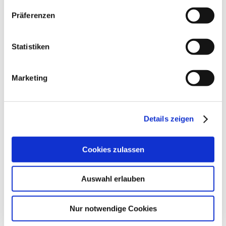
Auto Abdeckung für Renault Clio RS 3-T
Fließheck Bj. 2006-2014
Präferenzen
Auto Abdeckung für Renault Clio Sport 3-T
Fließheck Bj. 2000-2014
Auto Abdeckung für Renault Espace 5-T MPV
Statistiken
Bj. 1998-2002
Auto Abdeckung für Renault Espace 5-T MPV
Bj. 2003-2014
Auto Abdeckung für Renault Espace 5-T SUV
Marketing
Bj. 2015-
Auto Abdeckung für Renault Espace XL 5-T
MPV Bj. 2003-2014
Auto Abdeckung für Renault Grand Kangoo 5-T
Details zeigen
Van Bj. 2012-
Auto Abdeckung für Renault Grand Modus 5-T
MPV Bj. 2008-2012
Auto Abdeckung für Renault Grand Scénic 5-T
Cookies zulassen
MPV Bj. 2003-2009
Auto Abdeckung für Renault Grand Scénic 5-T
MPV Bj. 2009-2016
Auswahl erlauben
Auto Abdeckung für Renault Grand Scénic 5-T
MPV Bj. 2016-
Auto Abdeckung für Renault Kadjar 5-T SUV
Nur notwendige Cookies
Bj. 2015-2017
Auto Abdeckung für Renault Kadjar 5-T SUV