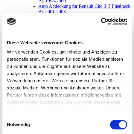
Bj. 1998-2000
Auto Abdeckung für Renault Clio 3-T Fließheck
Bj. 2001-2003
Auto Abdeckung für Renault Clio 3-T Fließheck
Bj. 2004-2005
Auto Abdeckung für Renault Clio 3-T Fließheck
Bj. 2005-2012
Auto Abdeckung für Renault Clio 5-T Fließheck
Diese Webseite verwendet Cookies
Bj. 1990-1997
Auto Abdeckung für Renault Clio 5-T Fließheck
Wir verwenden Cookies, um Inhalte und Anzeigen zu
Bj. 1998-2000
personalisieren, Funktionen für soziale Medien anbieten
Auto Abdeckung für Renault Clio 5-T Fließheck
Bj. 2001-2003
zu können und die Zugriffe auf unsere Website zu
Auto Abdeckung für Renault Clio 5-T Fließheck
analysieren. Außerdem geben wir Informationen zu Ihrer
Bj. 2004-2005
Verwendung unserer Website an unsere Partner für
Auto Abdeckung für Renault Clio 5-T Fließheck
Bj. 2005-2012
soziale Medien, Werbung und Analysen weiter. Unsere
Auto Abdeckung für Renault Clio 5-T Fließheck
Partner führen diese Informationen möglicherweise mit
Bj. 2013-2019
weiteren Daten zusammen, die Sie ihnen bereitgestellt
Auto Abdeckung für Renault Clio 5-T Fließheck
Bj. 2019-
haben oder die sie im Rahmen Ihrer Nutzung der Dienste
Auto Abdeckung für Renault Clio 5-T Kombi
gesammelt haben.
Einwilligungsauswahl
Bj. 2008-2012
Notwendig
Auto Abdeckung für Renault Clio 5-T Kombi
Bj. 2013-2019