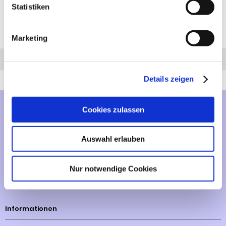
122 cm.
Statistiken
Marketing
Diesen Artikel haben wir am 14.12.2023 in unseren Katalog aufgenommen.
Anfrage
Anrufen
AHK-Finder
Details zeigen
Cookies zulassen
Mehr über...
Lieferzeit
Auswahl erlauben
Artikelfinder
Nur notwendige Cookies
Vertrag widerrufen
Informationen