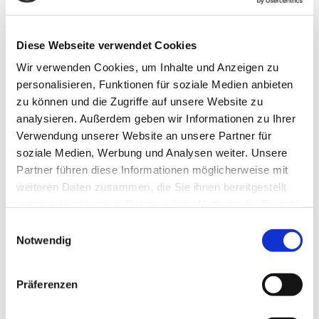
83,78 €
inkl. 19 % MwSt. zzgl.
Versandkosten
Versandgruppe:
Diese Webseite verwendet Cookies
Wir verwenden Cookies, um Inhalte und Anzeigen zu
IN DEN WARENKORB
personalisieren, Funktionen für soziale Medien anbieten
zu können und die Zugriffe auf unsere Website zu
analysieren. Außerdem geben wir Informationen zu Ihrer
Verwendung unserer Website an unsere Partner für
soziale Medien, Werbung und Analysen weiter. Unsere
PRODUKTBESCHREIBUNG
Partner führen diese Informationen möglicherweise mit
weiteren Daten zusammen, die Sie ihnen bereitgestellt
Die Vollgarage für den Skoda Superb, 4-T Limousine Bj. 2015-2017
haben oder die sie im Rahmen Ihrer Nutzung der Dienste
in der Premium Ausführung schützt Ihr Fahrzeug das ganze Jahr
über vor Schmutz, Staub, Ruß im Sommer, herabfallende Blätter
gesammelt haben.
Einwilligungsauswahl
im Herbst, sowie vor Schnee und beugt Frostbildung auf der
Notwendig
Windschutzscheibe bei Minustemperaturen vor. Der Gummigurt
sorgt für eine einfache und solide Montage, wie auch für eine
eng anliegende, passgenaue Form. Die Vollgarage ist
Präferenzen
wasserabweisend, wie auch auch Hitzereflektierend. Die
Abmaßungen der Autoschutzhülle sind L= 524 cm B= 191 cm H=