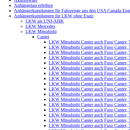
Aktionsware
Anhängelast erhöhen
Anhängerkupplungen für Fahrzeuge aus den USA Canada Eng
Anhängerkupplungen für LKW ohne Esatz
LKW als UNI-AHK
LKW Mercedes
LKW Mitsubishi
Canter
LKW Mitsubishi Canter auch Fuso Canter, T
LKW Mitsubishi Canter auch Fuso Canter, T
LKW Mitsubishi Canter auch Fuso Canter, T
LKW Mitsubishi Canter auch Fuso Canter, T
LKW Mitsubishi Canter auch Fuso Canter, T
LKW Mitsubishi Canter auch Fuso Canter, T
LKW Mitsubishi Canter auch Fuso Canter, T
LKW Mitsubishi Canter auch Fuso Canter, T
LKW Mitsubishi Canter auch Fuso Canter, T
LKW Mitsubishi Canter auch Fuso Canter, T
LKW Mitsubishi Canter auch Fuso Canter, T
LKW Mitsubishi Canter auch Fuso Canter, T
LKW Mitsubishi Canter auch Fuso Canter, T
LKW Mitsubishi Canter auch Fuso Canter, T
LKW Mitsubishi Canter auch Fuso Canter, T
LKW Mitsubishi Canter auch Fuso Canter, T
LKW Mitsubishi Canter auch Fuso Canter, T