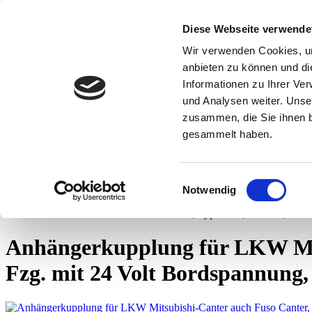
Diese Webseite verwende
Wir verwenden Cookies, um
Suchen
Suchen
anbieten zu können und di
Menü
Informationen zu Ihrer Ve
Kontakt
und Analysen weiter. Unse
Tel.
0 44 89 - 92 34 67 6
zusammen, die Sie ihnen b
AHK-Finder
gesammelt haben.
Alle anzeigen
Kasse
Warenkorb
(
0
)
Artikel
Ihr Warenkorb ist leer.
Einwilligungsauswahl
Notwendig
Startseite
Anhängerkupplungen für LKW ohne Esatz
LKW Mitsubishi
LKW Mitsubishi-Canter auch Fuso Canter, Typ 7C18, Pritsche, Koffer
Anhängerkupplung für LKW Mits
Fzg. mit 24 Volt Bordspannung,