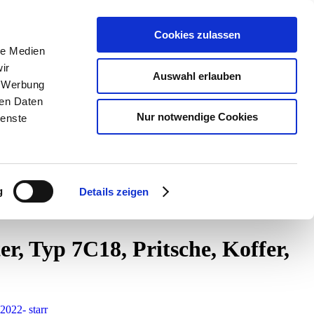
Cookies zulassen
le Medien
ir
Auswahl erlauben
, Werbung
ren Daten
Nur notwendige Cookies
ienste
g
Details zeigen
Koffer, Fzg, mit 24 Volt Bordspannung 2022-
Anhängerkupplung für
 Typ 7C18, Pritsche, Koffer,