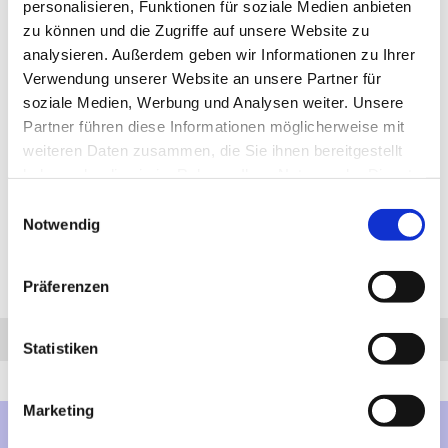
von 3500 kg nur bei Fahrzeugen mit einem zulässigen
personalisieren, Funktionen für soziale Medien anbieten
Gesamtgewicht bis 7500 kg erreicht werden kann. Aufgrund des
zu können und die Zugriffe auf unsere Website zu
D-Wertes (23,41 kN) verringert sich die Anhängelast bei
analysieren. Außerdem geben wir Informationen zu Ihrer
Fahrzeugen mit einem höheren Gesamtgewicht. Bei Fragen zur
ausgewählten Anhängerkupplung für den Mitsubishi Canter
Verwendung unserer Website an unsere Partner für
rufen Sie uns gern an.
soziale Medien, Werbung und Analysen weiter. Unsere
Anhängelast: 3500 kg
Partner führen diese Informationen möglicherweise mit
Stützlast: 75 kg
weiteren Daten zusammen, die Sie ihnen bereitgestellt
1.341,64 €
haben oder die sie im Rahmen Ihrer Nutzung der Dienste
inkl. 19 % MwSt. zzgl.
Versandkosten
gesammelt haben.
Einwilligungsauswahl
DETAILS
Notwendig
Seiten:
1
Präferenzen
Anfrage
Anrufen
AHK-Finder
Statistiken
Marketing
Mehr über...