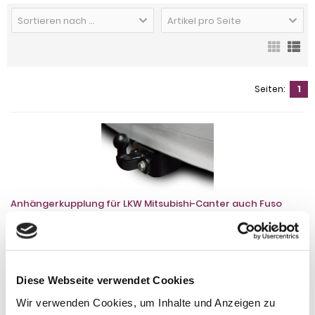
Sortieren nach ...
Artikel pro Seite
Seiten:
1
Anhängerkupplung für LKW Mitsubishi-Canter auch Fuso
Canter, Typ 3C15, Pritsche, Koffer, Fzg. mit 24 Volt
Bordspannung, Baureihe 2005-2012 starr
Anhängerkupplung für Mitsubishi Canter: Anhängerkupplung
feststehend, 2- Loch System, incl. Flanschkugel. Lieferumfang für
die Montage: Komplette AHK incl. Querträger, Befestigungsteile,
Diese Webseite verwendet Cookies
Kupplungskugel, Schraubensatz, Nachrüsten Montageanleitung
Wir verwenden Cookies, um Inhalte und Anzeigen zu
u. Gutachten. Bitte beachten Sie, dass eine max. Anhängelast