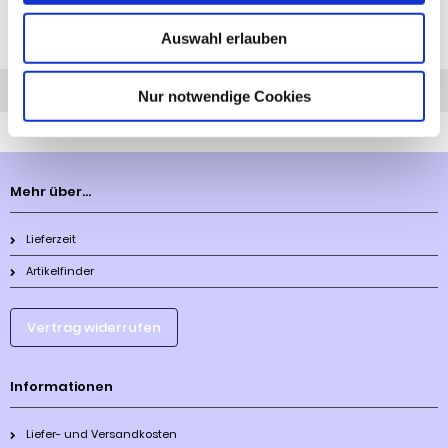
Auswahl erlauben
Diesen Artikel haben wir am 14.12.2023 in unseren Katalog aufgenommen.
Anfrage
Anrufen
AHK-Finder
Nur notwendige Cookies
Mehr über...
Lieferzeit
Artikelfinder
Vertrag widerrufen
Informationen
Liefer- und Versandkosten