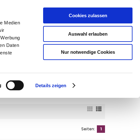
Cookies zulassen
SUCHEN
le Medien
ir
Auswahl erlauben
, Werbung
ren Daten
Warenkorb
0
Artikel
Nur notwendige Cookies
ienste
tsubishi Canter auch Fuso Canter, Typ 7C18, Pritsche, Koffer,
7C18, Pritsche, Koffer, Fzg,
g
Details zeigen
Seiten:
1