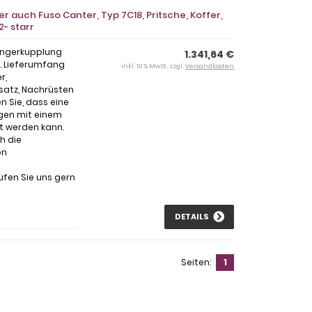
 auch Fuso Canter, Typ 7C18, Pritsche, Koffer,
2- starr
ängerkupplung
1.341,64 €
l. Lieferumfang
inkl. 19 % MwSt. zzgl.
Versandkosten
r,
satz, Nachrüsten
 Sie, dass eine
ugen mit einem
t werden kann.
h die
en
ufen Sie uns gern
DETAILS
Seiten:
1