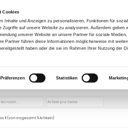
t Cookies
 Inhalte und Anzeigen zu personalisieren, Funktionen für sozia
e Zugriffe auf unsere Website zu analysieren. Außerdem geben w
rwendung unserer Website an unsere Partner für soziale Medien
re Partner führen diese Informationen möglicherweise mit weite
ntakt
0 44 89 - 92 34 67 6
AHK-Finder
Kasse
ereitgestellt haben oder die sie im Rahmen Ihrer Nutzung der D
Anhängerkupplungen für LKW ohne Esatz
LKW Mitsubishi
Canter
LKW Mi
12 Volt Bordspannung 2022-
Mitsubishi Canter auch Fuso Canter, Typ 
Präferenzen
Statistiken
Marketin
12 Volt Bordspannung 2022-
bis
1
(von insgesamt
1
Artikeln)