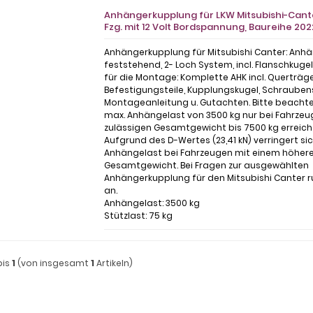
Anhängerkupplung für LKW Mitsubishi-Canter
Fzg. mit 12 Volt Bordspannung, Baureihe 202
Anhängerkupplung für Mitsubishi Canter: Anh
feststehend, 2- Loch System, incl. Flanschkuge
für die Montage: Komplette AHK incl. Querträge
Befestigungsteile, Kupplungskugel, Schrauben
Montageanleitung u. Gutachten. Bitte beachten
max. Anhängelast von 3500 kg nur bei Fahrze
zulässigen Gesamtgewicht bis 7500 kg erreich
Aufgrund des D-Wertes (23,41 kN) verringert sic
Anhängelast bei Fahrzeugen mit einem höher
Gesamtgewicht. Bei Fragen zur ausgewählten
Anhängerkupplung für den Mitsubishi Canter r
an.
Anhängelast: 3500 kg
Stützlast: 75 kg
bis
1
(von insgesamt
1
Artikeln)