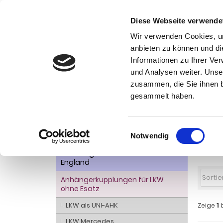
Diese Webseite verwende
Wir verwenden Cookies, um
anbieten zu können und di
Informationen zu Ihrer Ve
Kategorien
und Analysen weiter. Unse
Ko
zusammen, die Sie ihnen b
AHK- Zubehör, Ersatzteile
Startseite
gesammelt haben.
Fzg, mit 
Aktionsware
Anhängelast erhöhen
Einwilligungsauswahl
LKW 
Notwendig
Anhängerkupplungen für
mit 
Fahrzeuge aus den USA Canada
England
Anhängerkupplungen für LKW
ohne Esatz
LKW als UNI-AHK
Zeige
1
LKW Mercedes