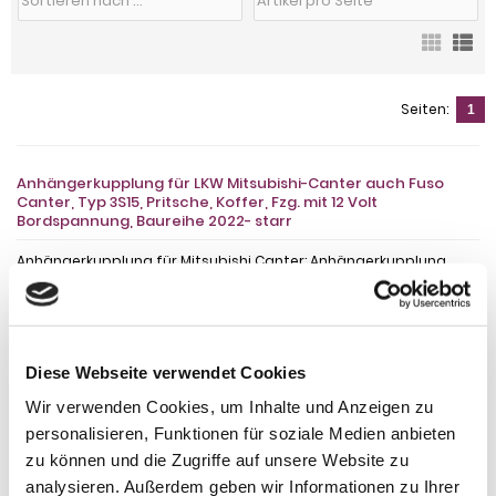
Seiten:
1
Anhängerkupplung für LKW Mitsubishi-Canter auch Fuso
Canter, Typ 3S15, Pritsche, Koffer, Fzg. mit 12 Volt
Bordspannung, Baureihe 2022- starr
Anhängerkupplung für Mitsubishi Canter: Anhängerkupplung
feststehend, 2- Loch System, incl. Flanschkugel. Lieferumfang für
die Montage: Komplette AHK incl. Querträger, Befestigungsteile,
Kupplungskugel, Schraubensatz, Nachrüsten Montageanleitung
u. Gutachten. Bitte beachten Sie, dass eine max. Anhängelast
von 3500 kg nur bei Fahrzeugen mit einem zulässigen
Diese Webseite verwendet Cookies
Gesamtgewicht bis 7500 kg erreicht werden kann. Aufgrund des
D-Wertes (23,41 kN) verringert sich die Anhängelast bei
Wir verwenden Cookies, um Inhalte und Anzeigen zu
Fahrzeugen mit einem höheren Gesamtgewicht. Bei Fragen zur
personalisieren, Funktionen für soziale Medien anbieten
ausgewählten Anhängerkupplung für den Mitsubishi Canter
zu können und die Zugriffe auf unsere Website zu
rufen Sie uns gern an.
Anhängelast: 3500 kg
analysieren. Außerdem geben wir Informationen zu Ihrer