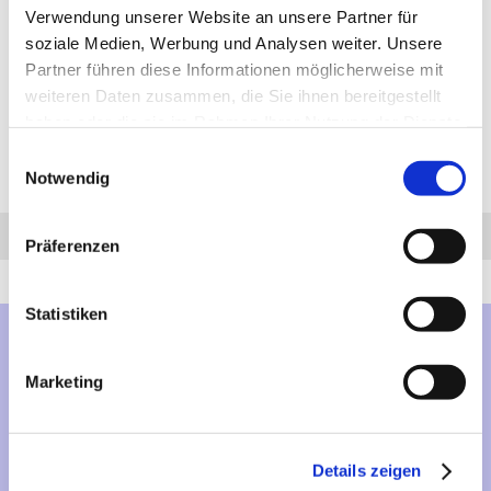
Stützlast: 75 kg
Verwendung unserer Website an unsere Partner für
soziale Medien, Werbung und Analysen weiter. Unsere
1.341,64 €
Partner führen diese Informationen möglicherweise mit
inkl. 19 % MwSt. zzgl.
Versandkosten
weiteren Daten zusammen, die Sie ihnen bereitgestellt
DETAILS
haben oder die sie im Rahmen Ihrer Nutzung der Dienste
gesammelt haben.
Einwilligungsauswahl
Seiten:
Notwendig
1
Anfrage
Anrufen
AHK-Finder
Präferenzen
Statistiken
Mehr über...
Marketing
Lieferzeit
Artikelfinder
Details zeigen