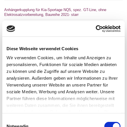
Anhängerkupplung für Kia-Sportage NQ5, spez. GT-Line, ohne
Elektrosatzvorbereitung, Baureihe 2021- starr
Anhängerkupplung für Kia Sportage NQ5: Anhängerkupplung
feststehend. Lieferumfang für die Montage: Komplette AHK incl.
Querträger, Befestigungsteile, Kupplungskugel, Schraubensatz,
Nachrüsten Montageanleitung u. Gutachten. Bei Fragen zur
ausgewählten Anhängerkupplung für den Kia Sportage NQ5
Diese Webseite verwendet Cookies
rufen Sie uns gern an.
Anhängelast: 2300 kg
Wir verwenden Cookies, um Inhalte und Anzeigen zu
Stützlast: 120 kg
personalisieren, Funktionen für soziale Medien anbieten
zu können und die Zugriffe auf unsere Website zu
244,99 €
analysieren. Außerdem geben wir Informationen zu Ihrer
inkl. 19 % MwSt. zzgl.
Versandkosten
Verwendung unserer Website an unsere Partner für
DETAILS
soziale Medien, Werbung und Analysen weiter. Unsere
Partner führen diese Informationen möglicherweise mit
weiteren Daten zusammen, die Sie ihnen bereitgestellt
Anhängerkupplung für Kia-Sportage NQ5, spez. GT-Line, ohne
Elektrosatzvorbereitung, Baureihe 2021- V-abnehmbar
haben oder die sie im Rahmen Ihrer Nutzung der Dienste
gesammelt haben.
Einwilligungsauswahl
Anhängerkupplung für Kia Sportage NQ5: Anhängerkupplung
vertikal abnehmbar, abschließbar, ähnlich Abbildung.
Notwendig