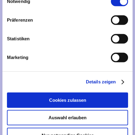
Mehr über...
Notwendig
Lieferzeit
Präferenzen
Artikelfinder
Statistiken
Vertrag widerrufen
Marketing
Informationen
Liefer- und Versandkosten
Details zeigen
Privatsphäre und Datenschutz
Impressum
Cookies zulassen
Kontakt
Sitemap
Auswahl erlauben
Widerrufsrecht & Widerrufsformular
AGB