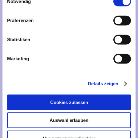
Mehr über...
Notwendig
Lieferzeit
Präferenzen
Artikelfinder
Statistiken
Vertrag widerrufen
Marketing
Informationen
Liefer- und Versandkosten
Details zeigen
Privatsphäre und Datenschutz
Impressum
Cookies zulassen
Kontakt
Sitemap
Auswahl erlauben
Widerrufsrecht & Widerrufsformular
AGB