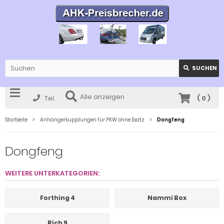
SUCHEN
Alle anzeigen
Tel.
(
0
)
Startseite
Anhängerkupplungen für PKW ohne Esatz
Dongfeng
Dongfeng
WEITERE UNTERKATEGORIEN:
Forthing 4
Nammi Box
Rich 9