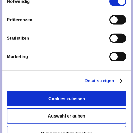
Mehr über...
Notwendig
Lieferzeit
Präferenzen
Artikelfinder
Statistiken
Vertrag widerrufen
Marketing
Informationen
Liefer- und Versandkosten
Details zeigen
Privatsphäre und Datenschutz
Impressum
Cookies zulassen
Kontakt
Sitemap
Auswahl erlauben
Widerrufsrecht & Widerrufsformular
AGB