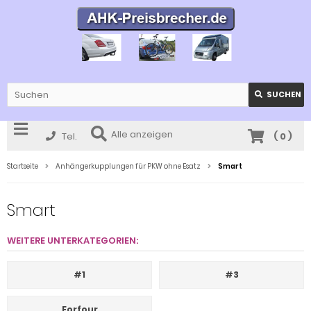
SUCHEN
Alle anzeigen
Tel.
(
0
)
Startseite
Anhängerkupplungen für PKW ohne Esatz
Smart
Smart
WEITERE UNTERKATEGORIEN:
#1
#3
Forfour