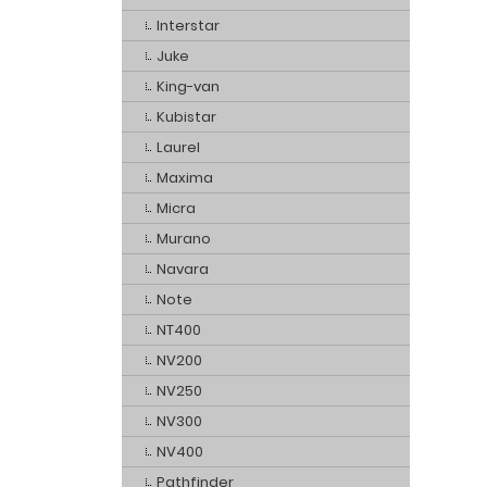
Interstar
Juke
King-van
Kubistar
Laurel
Maxima
Micra
Murano
Navara
Note
NT400
NV200
NV250
NV300
NV400
Pathfinder