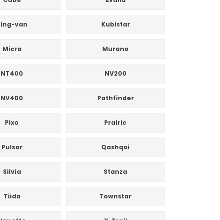
ing-van
Kubistar
Micra
Murano
NT400
NV200
NV400
Pathfinder
Pixo
Prairie
Pulsar
Qashqai
Silvia
Stanza
Tiida
Townstar