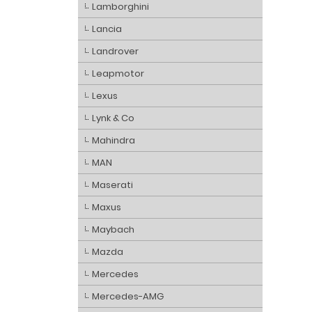
Lamborghini
Lancia
Landrover
Leapmotor
Lexus
Lynk & Co
Mahindra
MAN
Maserati
Maxus
Maybach
Mazda
Mercedes
Mercedes-AMG