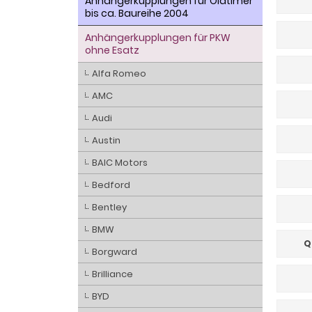
Anhängerkupplungen für Oldtimer
bis ca. Baureihe 2004
Anhängerkupplungen für PKW
ohne Esatz
Alfa Romeo
AMC
Audi
Austin
BAIC Motors
Bedford
Bentley
BMW
Q
Borgward
Brilliance
BYD