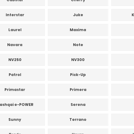
Interstar
Juke
K
Laurel
Maxima
Navara
Note
NV250
NV300
Patrol
Pick-Up
Primastar
Primera
ashqai e-POWER
Serena
Sunny
Terrano