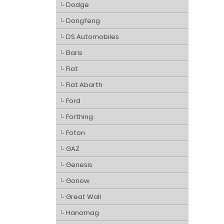
Dodge
Dongfeng
DS Automobiles
Elaris
Fiat
Fiat Abarth
Ford
Forthing
Foton
GAZ
Genesis
Gonow
Great Wall
Hanomag