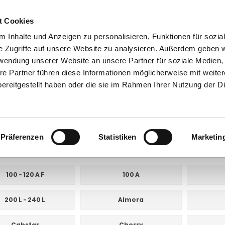
t Cookies
 Inhalte und Anzeigen zu personalisieren, Funktionen für sozia
e Zugriffe auf unsere Website zu analysieren. Außerdem geben w
rwendung unserer Website an unsere Partner für soziale Medien
re Partner führen diese Informationen möglicherweise mit weite
ntakt
0 44 89 - 92 34 67 6
AHK-Finder
Kasse
ereitgestellt haben oder die sie im Rahmen Ihrer Nutzung der D
Anhängerkupplungen für PKW ohne Esatz
Nissan
san
Präferenzen
Statistiken
Marketin
E UNTERKATEGORIEN:
100 - 120 A F
100 A
200 L - 240 L
Almera
Cabstar
Cherry