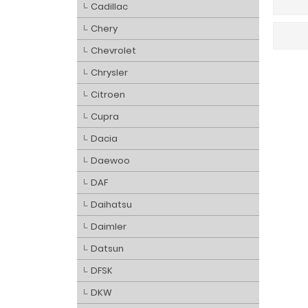
Cadillac
Chery
Chevrolet
Chrysler
Citroen
Cupra
Dacia
Daewoo
DAF
Daihatsu
Daimler
Datsun
DFSK
DKW