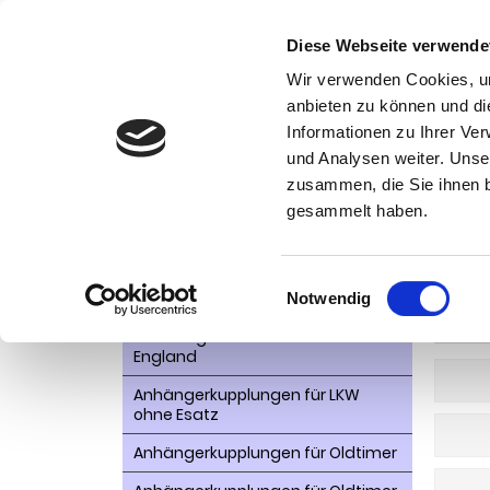
Diese Webseite verwende
Wir verwenden Cookies, um
anbieten zu können und di
Informationen zu Ihrer Ve
Kategorien
und Analysen weiter. Unse
Ko
zusammen, die Sie ihnen b
AHK- Zubehör, Ersatzteile
Startseite
gesammelt haben.
Aktionsware
Nis
Anhängelast erhöhen
Einwilligungsauswahl
Notwendig
Anhängerkupplungen für
WEITER
Fahrzeuge aus den USA Canada
England
Anhängerkupplungen für LKW
ohne Esatz
Anhängerkupplungen für Oldtimer