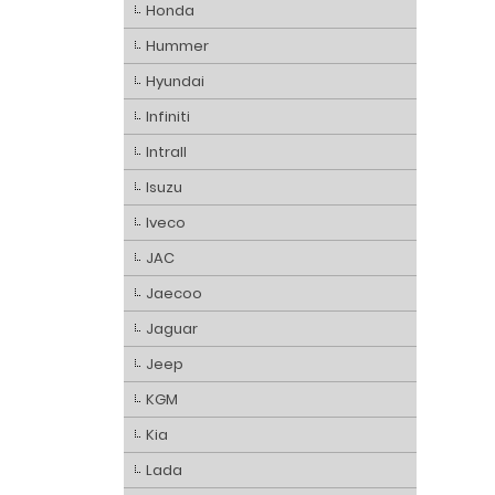
Honda
Hummer
Hyundai
Infiniti
Intrall
Isuzu
Iveco
JAC
Jaecoo
Jaguar
Jeep
KGM
Kia
Lada