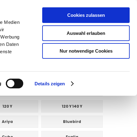
Cookies zulassen
SUCHEN
le Medien
ir
Auswahl erlauben
, Werbung
ren Daten
Warenkorb
0
Artikel
Nur notwendige Cookies
ienste
g
Details zeigen
120 Y
120 Y 140 Y
Ariya
Bluebird
Cube
Evalia