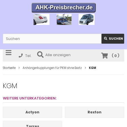
SUCHEN
Alle anzeigen
Tel.
(
0
)
Startseite
Anhängerkupplungen für PKW ohne Esatz
KGM
KGM
WEITERE UNTERKATEGORIEN:
Actyon
Rexton
Torres