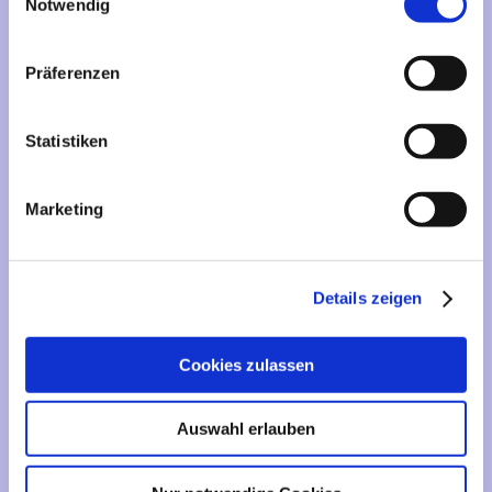
Mehr über...
Notwendig
Lieferzeit
Präferenzen
Artikelfinder
Statistiken
Vertrag widerrufen
Marketing
Informationen
Liefer- und Versandkosten
Details zeigen
Privatsphäre und Datenschutz
Impressum
Cookies zulassen
Kontakt
Sitemap
Auswahl erlauben
Widerrufsrecht & Widerrufsformular
AGB