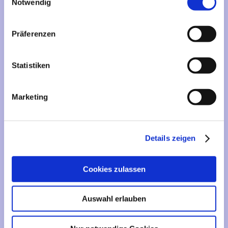
Mehr über...
Notwendig
Lieferzeit
Präferenzen
Artikelfinder
Statistiken
Vertrag widerrufen
Marketing
Informationen
Liefer- und Versandkosten
Details zeigen
Privatsphäre und Datenschutz
Impressum
Cookies zulassen
Kontakt
Sitemap
Auswahl erlauben
Widerrufsrecht & Widerrufsformular
AGB