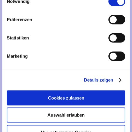
Mehr über...
Notwendig
Lieferzeit
Präferenzen
Artikelfinder
Statistiken
Vertrag widerrufen
Marketing
Informationen
Liefer- und Versandkosten
Details zeigen
Privatsphäre und Datenschutz
Impressum
Cookies zulassen
Kontakt
Sitemap
Auswahl erlauben
Widerrufsrecht & Widerrufsformular
AGB