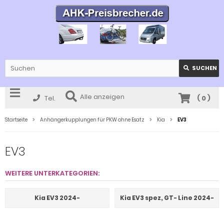
SUCHEN
Alle anzeigen
Tel.
(
0
)
Startseite
Anhängerkupplungen für PKW ohne Esatz
Kia
EV3
EV3
WEITERE UNTERKATEGORIEN:
Kia EV3 2024-
Kia EV3 spez, GT- Line 2024-