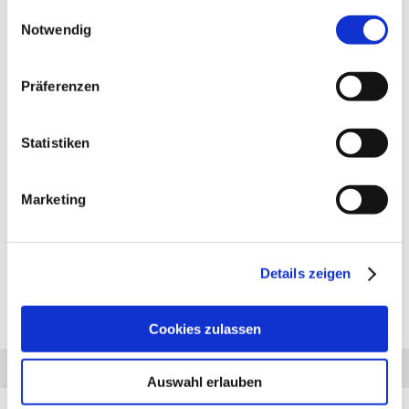
gesammelt haben.
Einwilligungsauswahl
Notwendig
Präferenzen
PRODUKTBESCHREIBUNG
Anhängerkupplung für Alfa Romeo Giulia Limousine 952:
Statistiken
Anhängerkupplung starr, feststehend. Lieferumfang für die
Montage: Komplette AHK incl. Querträger, Befestigungsteile,
Kupplungskugel, Schraubensatz, Nachrüsten Montageanleitung
Marketing
u. Gutachten. Bei Fragen zur ausgewählten Anhängerkupplung
für den Alfa Romeo Giulia Limousine 952 rufen Sie uns gern an.
Anhängelast: 1600 kg
Stützlast: 95 kg
Details zeigen
Cookies zulassen
Diesen Artikel haben wir am 14.12.2023 in unseren Katalog aufgenommen.
Anfrage
Anrufen
AHK-Finder
Auswahl erlauben