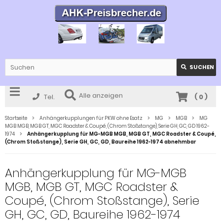
SUCHEN
Alle anzeigen
Tel.
(
0
)
Startseite
Anhängerkupplungen für PKW ohne Esatz
MG
MGB
MG
MGB MGB, MGB GT, MGC Roadster & Coupé, (Chrom Stoßstange), Serie GH, GC, GD 1962-
1974
Anhängerkupplung für MG-MGB MGB, MGB GT, MGC Roadster & Coupé,
(Chrom Stoßstange), Serie GH, GC, GD, Baureihe 1962-1974 abnehmbar
Anhängerkupplung für MG-MGB
MGB, MGB GT, MGC Roadster &
Coupé, (Chrom Stoßstange), Serie
GH, GC, GD, Baureihe 1962-1974