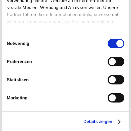
Verwendung unserer Website an unsere Partner für
soziale Medien, Werbung und Analysen weiter. Unsere
Partner führen diese Informationen möglicherweise mit
weiteren Daten zusammen, die Sie ihnen bereitgestellt
haben oder die sie im Rahmen Ihrer Nutzung der Dienste
gesammelt haben.
Einwilligungsauswahl
Notwendig
Präferenzen
Statistiken
PRODUKTBESCHREIBUNG
Marketing
Anhängerkupplung für Porsche 928 GTS: Anhängerkupplung
vertikal abnehmbar, Comfortverschluss- automatic,
abschließbar ähnlich Abbildung. Lieferumfang für die Montage:
Details zeigen
Komplette AHK incl. Querträger, Befestigungsteile,
Kupplungskugel, Schraubensatz, Nachrüsten Montageanleitung