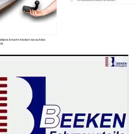
ößere Ansicht klicken Sie auf das
ld