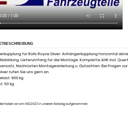
KTBESCHREIBUNG
rkupplung für Rolls Royce Silver: Anhängerkupplung horizontal abn
 Abbildung. Lieferumfang für die Montage: Komplette AHK incl. Quer
ensatz, Nachrüsten Montageanleitung u. Gutachten. Bei Fragen zu
ilver rufen Sie uns gern an.
last: 900 kg
t: 50 kg
tikel haben wir am 14.12.2023 in unseren Katalog aufgenommen.