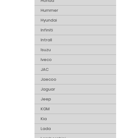
Honda
Hummer
Hyundai
Infiniti
Intrall
Isuzu
Iveco
JAC
Jaecoo
Jaguar
Jeep
KGM
Kia
Lada