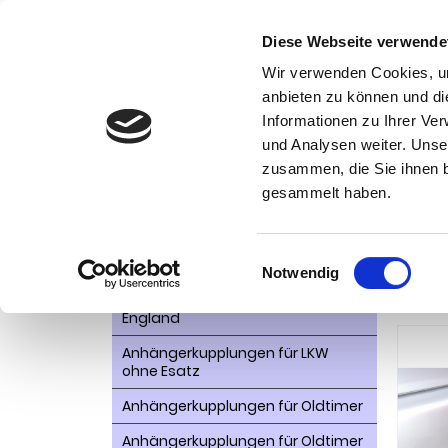
Diese Webseite verwende
Wir verwenden Cookies, um
anbieten zu können und di
Informationen zu Ihrer Ve
Kategorien
Kon
und Analysen weiter. Unse
zusammen, die Sie ihnen b
AHK- Zubehör, Ersatzteile
Startseite
gesammelt haben.
Royce-Sil
Aktionsware
Anhängelast erhöhen
Anhä
Einwilligungsauswahl
Notwendig
Anhängerkupplungen für
abn
Fahrzeuge aus den USA Canada
England
Anhängerkupplungen für LKW
ohne Esatz
Anhängerkupplungen für Oldtimer
Anhängerkupplungen für Oldtimer