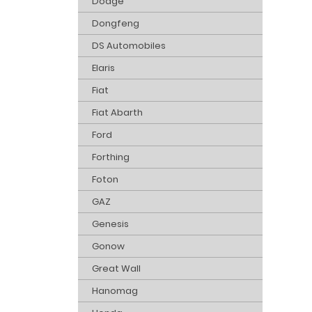
Dodge
Dongfeng
DS Automobiles
Elaris
Fiat
Fiat Abarth
Ford
Forthing
Foton
GAZ
Genesis
Gonow
Great Wall
Hanomag