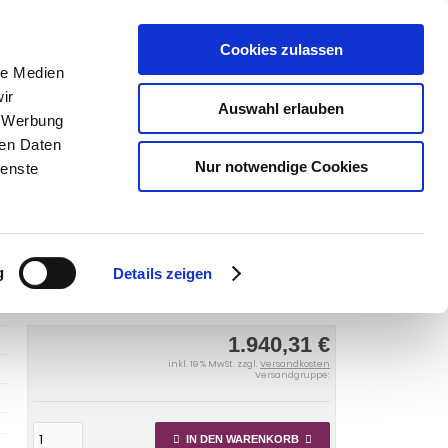
Cookies zulassen
le Medien
SUCHEN
ir
Auswahl erlauben
, Werbung
Warenkorb
Artikel
0
ren Daten
Nur notwendige Cookies
ienste
s Royce Silver Shadow Mk2 1977-1980
Anhängerkupplung für Rolls
dow Mk2, Baureihe 1977-1980
g
Details zeigen
1.940,31 €
inkl. 19 % MwSt. zzgl.
Versandkosten
Versandgruppe:
IN DEN WARENKORB