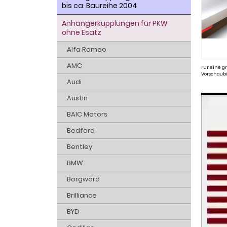
bis ca. Baureihe 2004
Anhängerkupplungen für PKW
ohne Esatz
Alfa Romeo
AMC
Für eine gr
Vorschaubi
Audi
Austin
BAIC Motors
Bedford
Bentley
BMW
Borgward
Brilliance
BYD