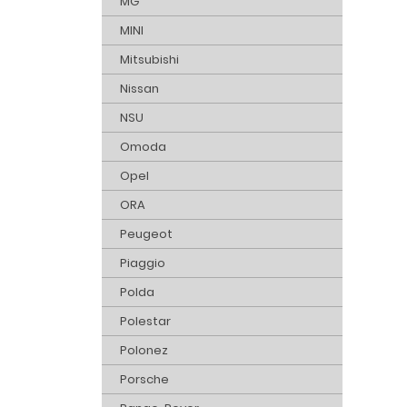
MG
MINI
Mitsubishi
Nissan
NSU
Omoda
Opel
ORA
Peugeot
Piaggio
Polda
Polestar
Polonez
Porsche