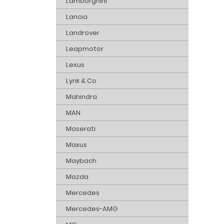
Lamborghini
Lancia
Landrover
Leapmotor
Lexus
Lynk & Co
Mahindra
MAN
Maserati
Maxus
Maybach
Mazda
Mercedes
Mercedes-AMG