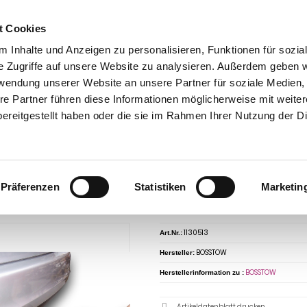
t Cookies
 Inhalte und Anzeigen zu personalisieren, Funktionen für sozia
e Zugriffe auf unsere Website zu analysieren. Außerdem geben w
rwendung unserer Website an unsere Partner für soziale Medien
takt
0 44 89 - 92 34 67 6
AHK-Finder
Kasse
re Partner führen diese Informationen möglicherweise mit weite
ereitgestellt haben oder die sie im Rahmen Ihrer Nutzung der D
Anhängerkupplungen für PKW ohne Esatz
Rolls Royce
Silver Shadow
Roll
ver Shadow Mk2, Baureihe 1977-1980 abnehmbar
ngerkupplung für Rolls Royce-Silver Sha
Präferenzen
Statistiken
Marketin
ehmbar
1130513
Art.Nr.:
BOSSTOW
Hersteller:
BOSSTOW
Herstellerinformation zu :
Artikeldatenblatt drucken