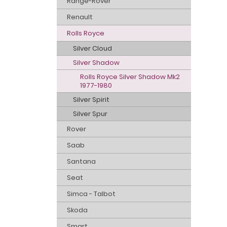
Range-Rover
Renault
Rolls Royce
Silver Cloud
Silver Shadow
Rolls Royce Silver Shadow Mk2
1977-1980
Silver Spirit
Silver Spur
Rover
Saab
Santana
Seat
Simca - Talbot
Skoda
Smart