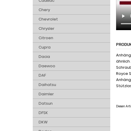
Cadillac
Chery
Chevrolet
Chrysler
Citroen
PRODU
Cupra
Anhänge
Dacia
ähnlich
Daewoo
Schraub
Royce S
DAF
Anhänge
Daihatsu
Stützlas
Daimler
Datsun
Diesen Ar
DFSK
DKW