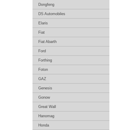
Dongfeng
DS Automobiles
Elaris
Fiat
Fiat Abarth
Ford
Forthing
Foton
GAZ
Genesis
Gonow
Great Wall
Hanomag
Honda