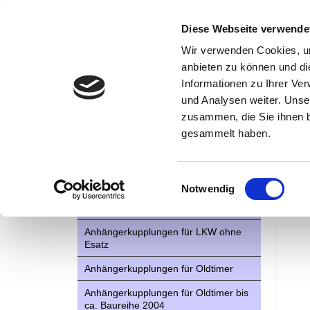
Diese Webseite verwende
Wir verwenden Cookies, um
anbieten zu können und di
Informationen zu Ihrer Ve
Kategorien
Kont
und Analysen weiter. Unse
zusammen, die Sie ihnen b
AHK- Zubehör, Ersatzteile
Startseite
gesammelt haben.
Montage n
Aktionsware
Anhängelast erhöhen
Anhä
Einwilligungsauswahl
Notwendig
Anhängerkupplungen für Fahrzeuge
Baur
aus den USA Canada England
Anhängerkupplungen für LKW ohne
Esatz
Anhängerkupplungen für Oldtimer
Anhängerkupplungen für Oldtimer bis
ca. Baureihe 2004