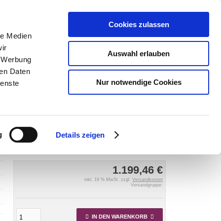
Cookies zulassen
le Medien
SUCHEN
ir
Auswahl erlauben
, Werbung
Warenkorb
0
Artikel
ren Daten
Nur notwendige Cookies
ienste
ot Solara 1985-
Anhängerkupplung für Simca - Talbot-Solara
ontage nur bei uns im Haus,
g
Details zeigen
1.199,46 €
inkl. 19 % MwSt. zzgl.
Versandkosten
Versandgruppe:
IN DEN WARENKORB