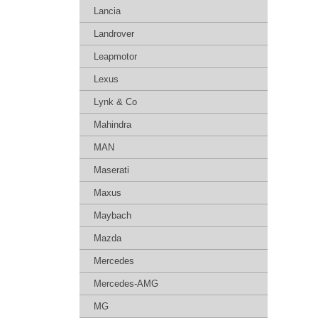
Lancia
Landrover
Leapmotor
Lexus
Lynk & Co
Mahindra
MAN
Maserati
Maxus
Maybach
Mazda
Mercedes
Mercedes-AMG
MG