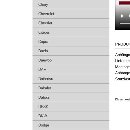
Chery
Chevrolet
Chrysler
Citroen
Cupra
PRODU
Dacia
Anhänger
Daewoo
Lieferum
Montagea
DAF
Anhängel
Daihatsu
Stützlas
Daimler
Datsun
Diesen Art
DFSK
DKW
Dodge