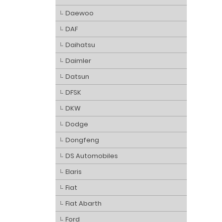
Daewoo
DAF
Daihatsu
Daimler
Datsun
DFSK
DKW
Dodge
Dongfeng
DS Automobiles
Elaris
Fiat
Fiat Abarth
Ford