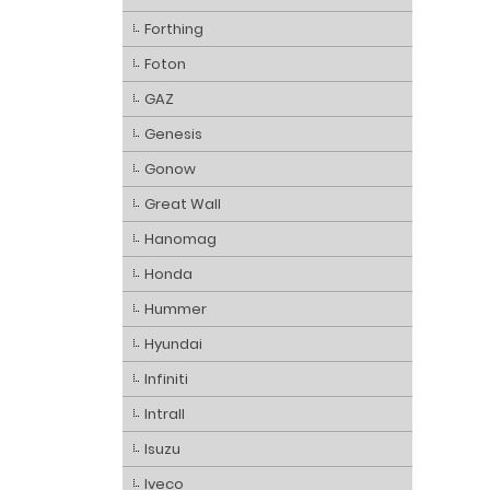
Forthing
Foton
GAZ
Genesis
Gonow
Great Wall
Hanomag
Honda
Hummer
Hyundai
Infiniti
Intrall
Isuzu
Iveco