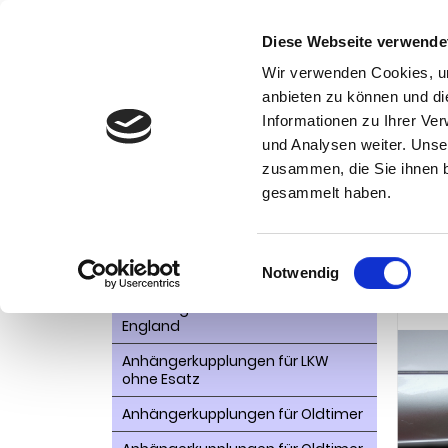
Diese Webseite verwende
Wir verwenden Cookies, um
anbieten zu können und di
Informationen zu Ihrer Ve
Kategorien
und Analysen weiter. Unse
Ko
zusammen, die Sie ihnen b
AHK- Zubehör, Ersatzteile
Startseite
gesammelt haben.
Kombi, B
Aktionsware
Anhängelast erhöhen
Einwilligungsauswahl
Anhä
Notwendig
Anhängerkupplungen für
Fahrzeuge aus den USA Canada
England
Anhängerkupplungen für LKW
ohne Esatz
Anhängerkupplungen für Oldtimer