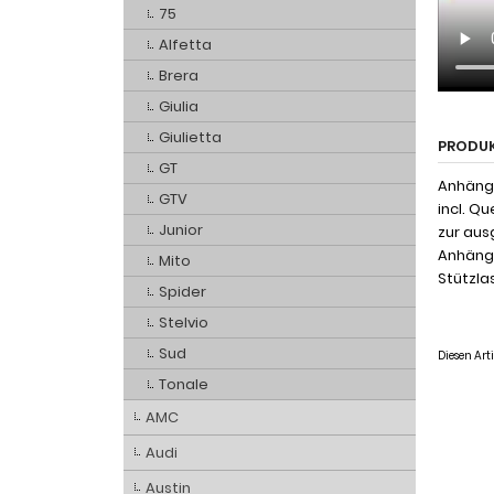
75
Alfetta
Brera
Giulia
Giulietta
PRODU
GT
Anhänge
GTV
incl. Q
Junior
zur aus
Anhänge
Mito
Stützlas
Spider
Stelvio
Sud
Diesen Ar
Tonale
AMC
Audi
Austin