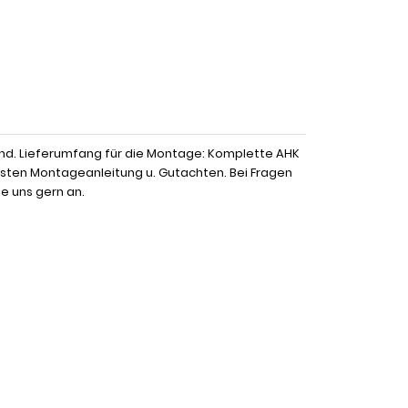
nd. Lieferumfang für die Montage: Komplette AHK
üsten Montageanleitung u. Gutachten. Bei Fragen
e uns gern an.