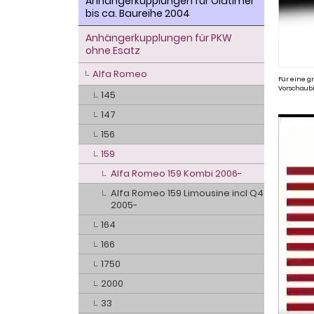
Anhängerkupplungen für Oldtimer
bis ca. Baureihe 2004
Anhängerkupplungen für PKW
ohne Esatz
Alfa Romeo
Für eine gr
Vorschaubi
145
147
156
159
Alfa Romeo 159 Kombi 2006-
Alfa Romeo 159 Limousine incl Q4
2005-
164
166
1750
2000
33