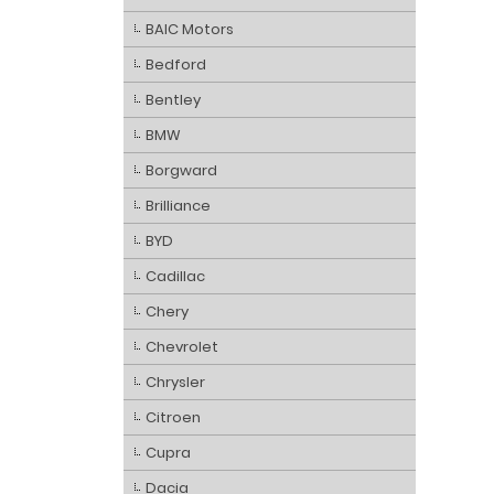
BAIC Motors
Bedford
Bentley
BMW
Borgward
Brilliance
BYD
Cadillac
Chery
Chevrolet
Chrysler
Citroen
Cupra
Dacia