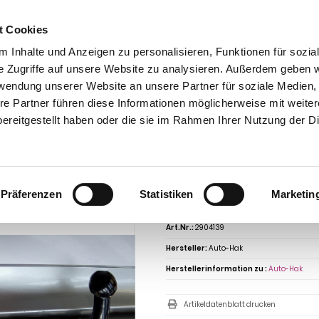
t Cookies
 Inhalte und Anzeigen zu personalisieren, Funktionen für sozia
e Zugriffe auf unsere Website zu analysieren. Außerdem geben w
rwendung unserer Website an unsere Partner für soziale Medien
re Partner führen diese Informationen möglicherweise mit weite
ntakt
0 44 89 - 92 34 67 6
AHK-Finder
Kasse
ereitgestellt haben oder die sie im Rahmen Ihrer Nutzung der D
Anhängerkupplungen für PKW ohne Esatz
Alfa Romeo
159
Alfa Romeo 15
aureihe 2006- starr
ngerkupplung für Alfa Romeo-159 Komb
Präferenzen
Statistiken
Marketin
Art.Nr.:
2904139
Hersteller:
Auto-Hak
Herstellerinformation zu :
Auto-Hak
Artikeldatenblatt drucken