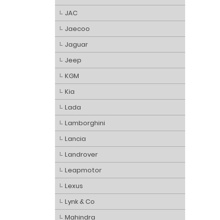
JAC
Jaecoo
Jaguar
Jeep
KGM
Kia
Lada
Lamborghini
Lancia
Landrover
Leapmotor
Lexus
Lynk & Co
Mahindra