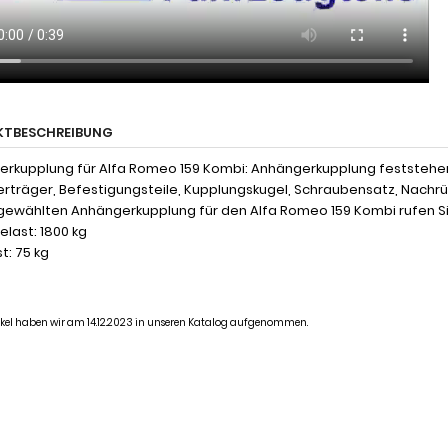
KTBESCHREIBUNG
rkupplung für Alfa Romeo 159 Kombi: Anhängerkupplung feststehe
uerträger, Befestigungsteile, Kupplungskugel, Schraubensatz, Nachr
gewählten Anhängerkupplung für den Alfa Romeo 159 Kombi rufen Si
last: 1800 kg
t: 75 kg
tikel haben wir am 14.12.2023 in unseren Katalog aufgenommen.