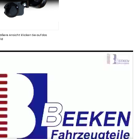
ößere Ansicht klicken Sie auf das
ld