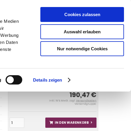
Cookies zulassen
SUCHEN
le Medien
ir
Auswahl erlauben
, Werbung
ren Daten
Warenkorb
0
Artikel
Nur notwendige Cookies
ienste
9 Kombi 2006-
Anhängerkupplung für Alfa Romeo-159
i, Baureihe 2006- starr
g
Details zeigen
190,47 €
inkl. 19 % MwSt. zzgl.
Versandkosten
Versandgruppe:
IN DEN WARENKORB