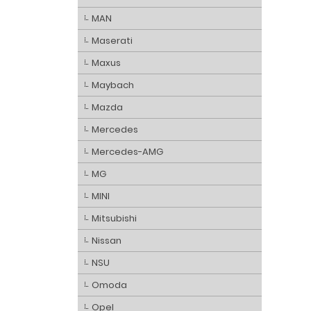
MAN
Maserati
Maxus
Maybach
Mazda
Mercedes
Mercedes-AMG
MG
MINI
Mitsubishi
Nissan
NSU
Omoda
Opel