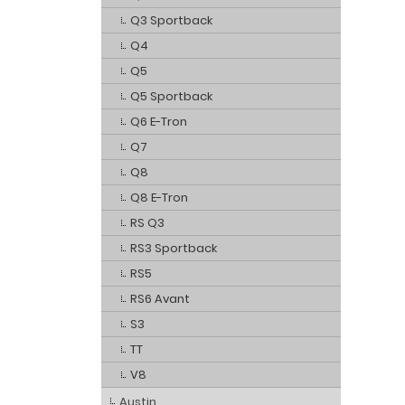
Q3 Sportback
Q4
Q5
Q5 Sportback
Q6 E-Tron
Q7
Q8
Q8 E-Tron
RS Q3
RS3 Sportback
RS5
RS6 Avant
S3
TT
V8
Austin