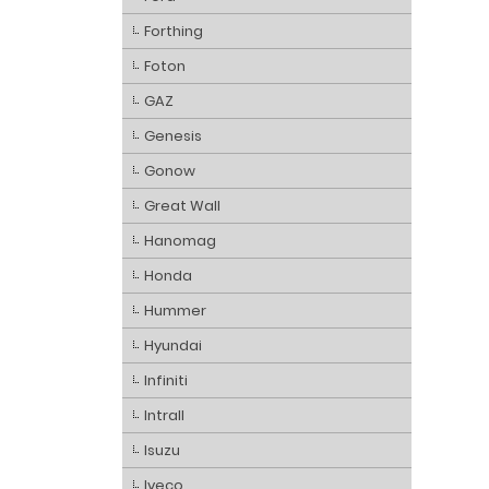
Forthing
Foton
GAZ
Genesis
Gonow
Great Wall
Hanomag
Honda
Hummer
Hyundai
Infiniti
Intrall
Isuzu
Iveco