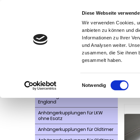
Diese Webseite verwende
Wir verwenden Cookies, um
anbieten zu können und di
Informationen zu Ihrer Ve
Kategorien
und Analysen weiter. Unse
Ko
zusammen, die Sie ihnen b
AHK- Zubehör, Ersatzteile
Startseite
gesammelt haben.
Limousin
Aktionsware
Anhängelast erhöhen
Einwilligungsauswahl
Anhä
Notwendig
Anhängerkupplungen für
198
Fahrzeuge aus den USA Canada
England
Anhängerkupplungen für LKW
ohne Esatz
Anhängerkupplungen für Oldtimer