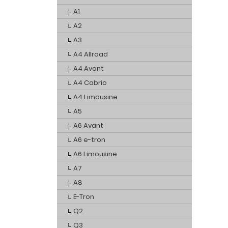
A1
A2
A3
A4 Allroad
A4 Avant
A4 Cabrio
A4 Limousine
A5
A6 Avant
A6 e-tron
A6 Limousine
A7
A8
E-Tron
Q2
Q3