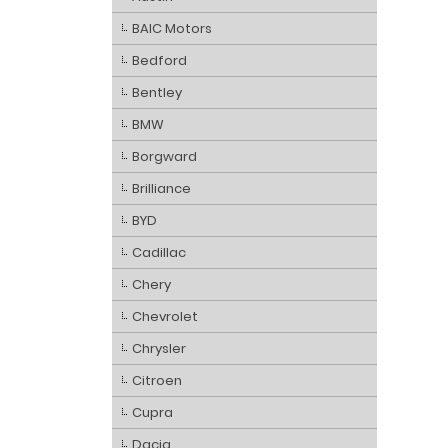
BAIC Motors
Bedford
Bentley
BMW
Borgward
Brilliance
BYD
Cadillac
Chery
Chevrolet
Chrysler
Citroen
Cupra
Dacia