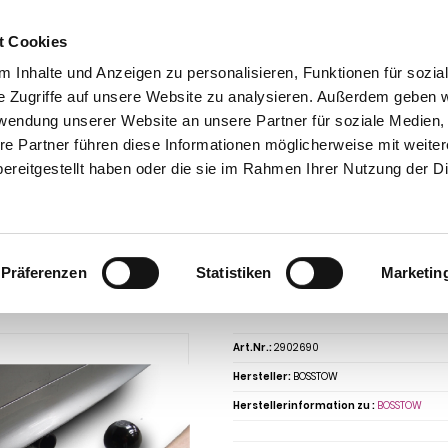
t Cookies
 Inhalte und Anzeigen zu personalisieren, Funktionen für sozia
e Zugriffe auf unsere Website zu analysieren. Außerdem geben w
rwendung unserer Website an unsere Partner für soziale Medien
re Partner führen diese Informationen möglicherweise mit weite
ntakt
0 44 89 - 92 34 67 6
AHK-Finder
Kasse
ereitgestellt haben oder die sie im Rahmen Ihrer Nutzung der D
Anhängerkupplungen für PKW ohne Esatz
Audi
80
Audi 80 Limousine B2, 
e B2, incl. Quattro, Baureihe 1984-1986 abnehmbar
ngerkupplung für Audi-80 Limousine B2,
Präferenzen
Statistiken
Marketin
4-1986 abnehmbar
Art.Nr.:
2902690
Hersteller:
BOSSTOW
Herstellerinformation zu :
BOSSTOW