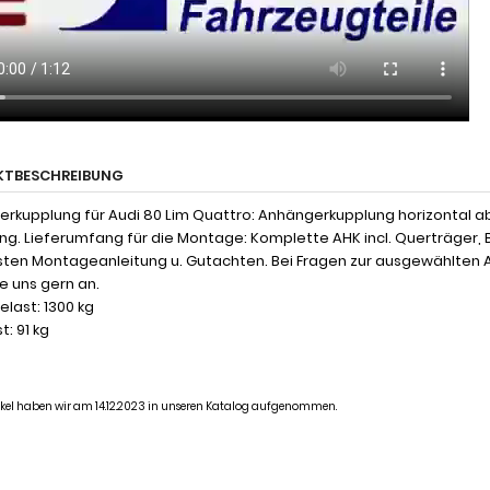
KTBESCHREIBUNG
rkupplung für Audi 80 Lim Quattro: Anhängerkupplung horizontal a
ng. Lieferumfang für die Montage: Komplette AHK incl. Querträger, 
ten Montageanleitung u. Gutachten. Bei Fragen zur ausgewählten 
ie uns gern an.
last: 1300 kg
t: 91 kg
tikel haben wir am 14.12.2023 in unseren Katalog aufgenommen.