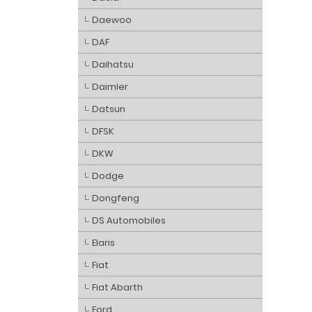
Daewoo
DAF
Daihatsu
Daimler
Datsun
DFSK
DKW
Dodge
Dongfeng
DS Automobiles
Elaris
Fiat
Fiat Abarth
Ford