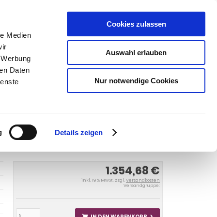
Cookies zulassen
SUCHEN
le Medien
ir
Auswahl erlauben
, Werbung
ren Daten
Warenkorb
0
Artikel
Nur notwendige Cookies
ienste
incl, Quattro 1984-1986
Anhängerkupplung für Audi-80
 incl. Quattro, Baureihe
g
Details zeigen
1.354,68 €
inkl. 19 % MwSt. zzgl.
Versandkosten
Versandgruppe:
IN DEN WARENKORB