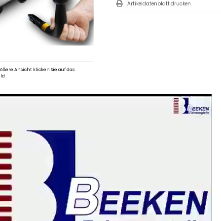
Artikeldatenblatt drucken
ößere Ansicht klicken Sie auf das
ld