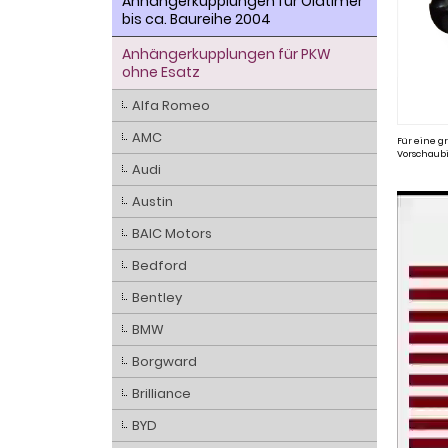
Anhängerkupplungen für Oldtimer
bis ca. Baureihe 2004
Anhängerkupplungen für PKW
ohne Esatz
Alfa Romeo
AMC
Für eine gr
Vorschaubi
Audi
Austin
BAIC Motors
Bedford
Bentley
BMW
Borgward
Brilliance
BYD