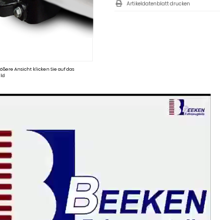
Artikeldatenblatt drucken
ößere Ansicht klicken Sie auf das
ld