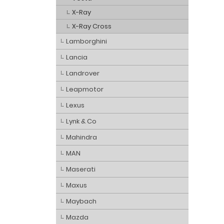
X-Ray
X-Ray Cross
Lamborghini
Lancia
Landrover
Leapmotor
Lexus
Lynk & Co
Mahindra
MAN
Maserati
Maxus
Maybach
Mazda