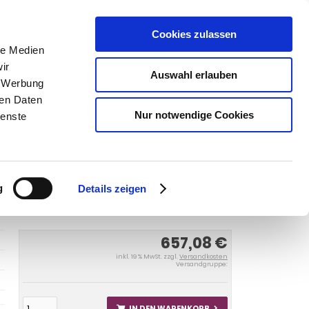
Cookies zulassen
SUCHEN
le Medien
ir
Auswahl erlauben
, Werbung
ren Daten
Warenkorb
0
Artikel
Nur notwendige Cookies
ienste
8, 2109 1986-1998
Anhängerkupplung für Lada-Samara
109, Baureihe 1986-1998
g
Details zeigen
657,08 €
inkl. 19 % MwSt. zzgl.
Versandkosten
Versandgruppe:
IN DEN WARENKORB