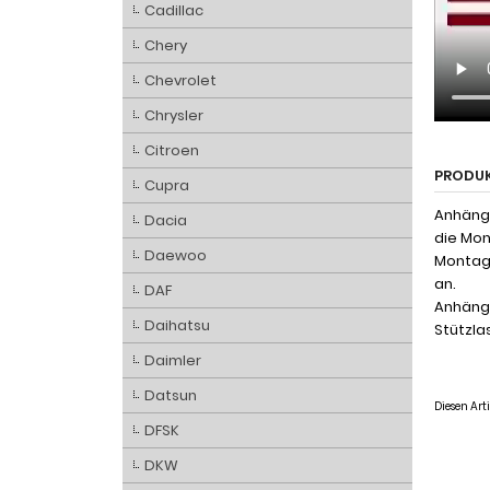
Cadillac
Chery
Chevrolet
Chrysler
Citroen
PRODU
Cupra
Anhänge
Dacia
die Mon
Daewoo
Montage
an.
DAF
Anhänge
Daihatsu
Stützlas
Daimler
Datsun
Diesen Ar
DFSK
DKW