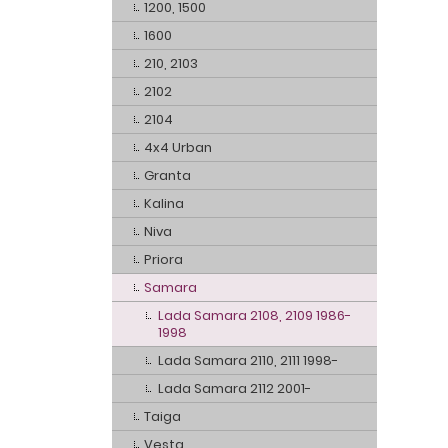
1200, 1500
1600
210, 2103
2102
2104
4x4 Urban
Granta
Kalina
Niva
Priora
Samara
Lada Samara 2108, 2109 1986-
1998
Lada Samara 2110, 2111 1998-
Lada Samara 2112 2001-
Taiga
Vesta