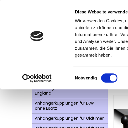
Diese Webseite verwende
Wir verwenden Cookies, um
anbieten zu können und di
Informationen zu Ihrer Ve
Kategorien
und Analysen weiter. Unse
Ko
zusammen, die Sie ihnen b
AHK- Zubehör, Ersatzteile
Startseite
gesammelt haben.
2108, 210
Aktionsware
Anhängelast erhöhen
Einwilligungsauswahl
Anhä
Notwendig
Anhängerkupplungen für
star
Fahrzeuge aus den USA Canada
England
Anhängerkupplungen für LKW
ohne Esatz
Anhängerkupplungen für Oldtimer