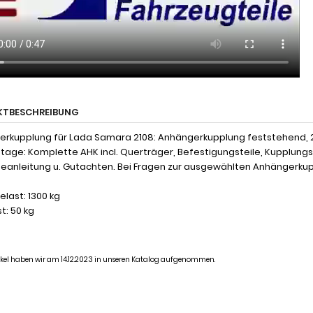
KTBESCHREIBUNG
rkupplung für Lada Samara 2108: Anhängerkupplung feststehend, 2- 
tage: Komplette AHK incl. Querträger, Befestigungsteile, Kupplung
anleitung u. Gutachten. Bei Fragen zur ausgewählten Anhängerkupp
last: 1300 kg
t: 50 kg
tikel haben wir am 14.12.2023 in unseren Katalog aufgenommen.