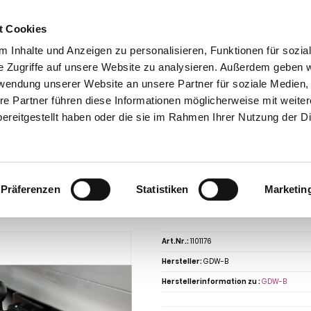
t Cookies
 Inhalte und Anzeigen zu personalisieren, Funktionen für sozia
e Zugriffe auf unsere Website zu analysieren. Außerdem geben w
rwendung unserer Website an unsere Partner für soziale Medien
re Partner führen diese Informationen möglicherweise mit weite
ntakt
0 44 89 - 92 34 67 6
AHK-Finder
Kasse
ereitgestellt haben oder die sie im Rahmen Ihrer Nutzung der D
Anhängerkupplungen für PKW ohne Esatz
Lada
Samara
Lada Samara 210
9, Baureihe 1986-1998 starr
ngerkupplung für Lada-Samara 2108, 2
Präferenzen
Statistiken
Marketin
r
Art.Nr.:
1101176
Hersteller:
GDW-B
Herstellerinformation zu :
GDW-B