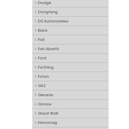
Dodge
Dongfeng
DS Automobiles
Elaris
Fiat
Fiat Abarth
Ford
Forthing
Foton
GAZ
Genesis
Gonow
Great Wall
Hanomag