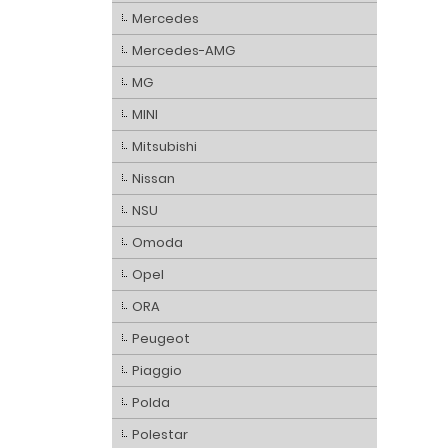
Mercedes
Mercedes-AMG
MG
MINI
Mitsubishi
Nissan
NSU
Omoda
Opel
ORA
Peugeot
Piaggio
Polda
Polestar