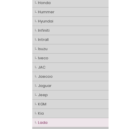
Honda
Hummer
Hyundai
Infiniti
Intrall
Isuzu
Iveco
JAC
Jaecoo
Jaguar
Jeep
KGM
Kia
Lada