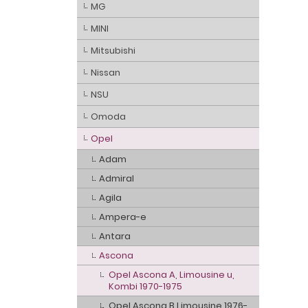
MG
MINI
Mitsubishi
Nissan
NSU
Omoda
Opel
Adam
Admiral
Agila
Ampera-e
Antara
Ascona
Opel Ascona A, Limousine u,
Kombi 1970-1975
Opel Ascona B Limousine 1976-