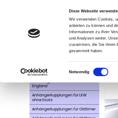
Diese Webseite verwende
Wir verwenden Cookies, um
anbieten zu können und di
Informationen zu Ihrer Ve
Kategorien
und Analysen weiter. Unse
Ko
zusammen, die Sie ihnen b
AHK- Zubehör, Ersatzteile
Startseite
gesammelt haben.
Ascona A
Aktionsware
Anhängelast erhöhen
Einwilligungsauswahl
Anhä
Notwendig
Anhängerkupplungen für
197
Fahrzeuge aus den USA Canada
England
Anhängerkupplungen für LKW
ohne Esatz
Anhängerkupplungen für Oldtimer