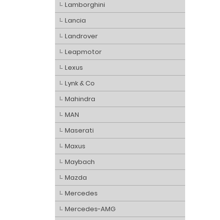
Lamborghini
Lancia
Landrover
Leapmotor
Lexus
Lynk & Co
Mahindra
MAN
Maserati
Maxus
Maybach
Mazda
Mercedes
Mercedes-AMG