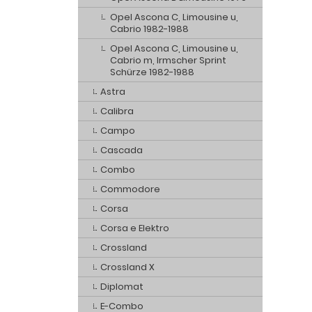
Opel Ascona C, Limousine u,
Cabrio 1982-1988
Opel Ascona C, Limousine u,
Cabrio m, Irmscher Sprint
Schürze 1982-1988
Astra
Calibra
Campo
Cascada
Combo
Commodore
Corsa
Corsa e Elektro
Crossland
Crossland X
Diplomat
E-Combo