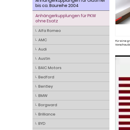
Anhängerkupplungen für Oldtimer
bis ca. Baureihe 2004
Anhängerkupplungen für PKW
ohne Esatz
Alfa Romeo
AMC
Für eine gr
Vorschaubi
Audi
Austin
BAIC Motors
Bedford
Bentley
BMW
Borgward
Brilliance
BYD