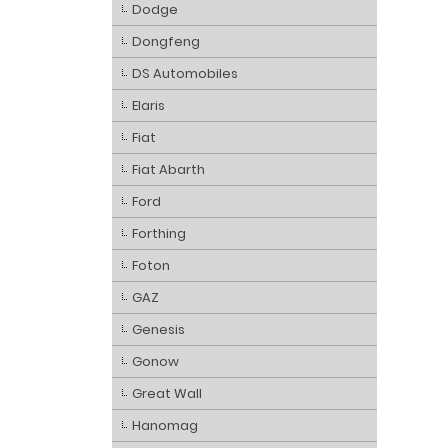
Dodge
Dongfeng
DS Automobiles
Elaris
Fiat
Fiat Abarth
Ford
Forthing
Foton
GAZ
Genesis
Gonow
Great Wall
Hanomag