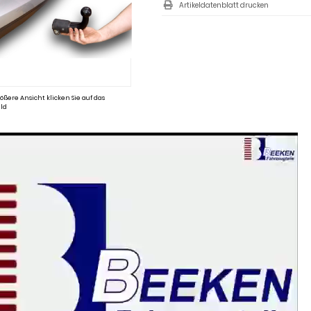
Artikeldatenblatt drucken
ößere Ansicht klicken Sie auf das
ld