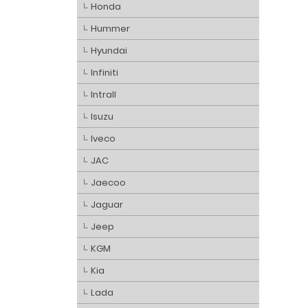
Honda
Hummer
Hyundai
Infiniti
Intrall
Isuzu
Iveco
JAC
Jaecoo
Jaguar
Jeep
KGM
Kia
Lada