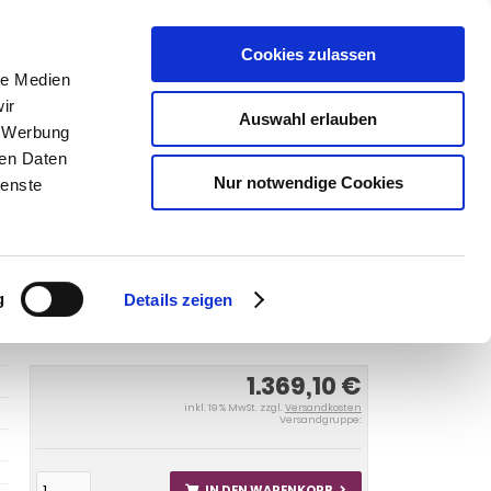
Cookies zulassen
SUCHEN
le Medien
ir
Auswahl erlauben
, Werbung
ren Daten
Warenkorb
0
Artikel
Nur notwendige Cookies
ienste
mousine u, Kombi 1970-1975
Anhängerkupplung für Opel-
usine u. Kombi, Baureihe
g
Details zeigen
1.369,10 €
inkl. 19 % MwSt. zzgl.
Versandkosten
Versandgruppe:
IN DEN WARENKORB