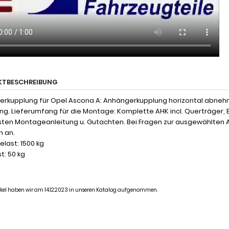
KTBESCHREIBUNG
rkupplung für Opel Ascona A: Anhängerkupplung horizontal abnehmb
ng. Lieferumfang für die Montage: Komplette AHK incl. Querträger, 
ten Montageanleitung u. Gutachten. Bei Fragen zur ausgewählten 
n an.
last: 1500 kg
t: 50 kg
tikel haben wir am 14.12.2023 in unseren Katalog aufgenommen.