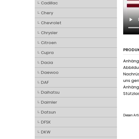
Cadillac
Chery
Chevrolet
Chrysler
Citroen
PRODU
Cupra
Anhänge
Dacia
Abbildu
Daewoo
Nachrüs
uns ger
DAF
Anhänge
Daihatsu
Stützlas
Daimler
Datsun
Diesen Ar
DFSK
DKW