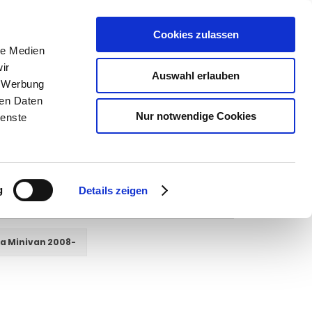
Cookies zulassen
SUCHEN
le Medien
ir
Auswahl erlauben
, Werbung
ren Daten
Warenkorb
0
Artikel
Nur notwendige Cookies
ienste
g
Details zeigen
la Minivan 2008-