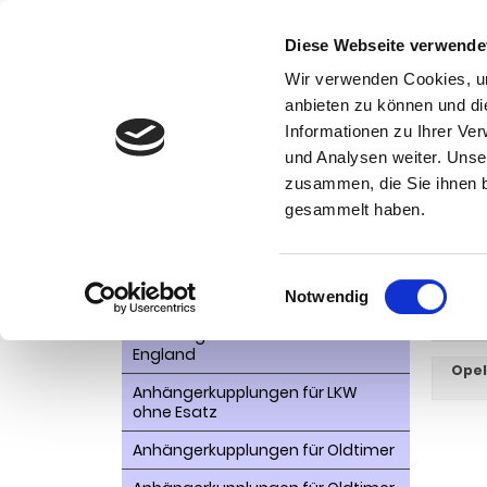
Diese Webseite verwende
Wir verwenden Cookies, um
anbieten zu können und di
Informationen zu Ihrer Ve
Kategorien
und Analysen weiter. Unse
Ko
zusammen, die Sie ihnen b
AHK- Zubehör, Ersatzteile
Startseite
gesammelt haben.
Aktionsware
Agil
Anhängelast erhöhen
Einwilligungsauswahl
Notwendig
Anhängerkupplungen für
WEITER
Fahrzeuge aus den USA Canada
England
Opel
Anhängerkupplungen für LKW
ohne Esatz
Anhängerkupplungen für Oldtimer