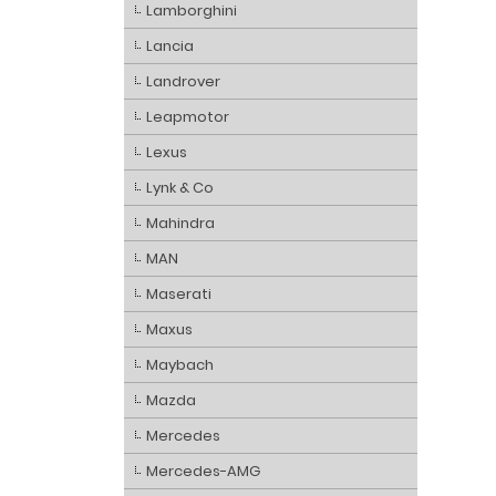
Lamborghini
Lancia
Landrover
Leapmotor
Lexus
Lynk & Co
Mahindra
MAN
Maserati
Maxus
Maybach
Mazda
Mercedes
Mercedes-AMG