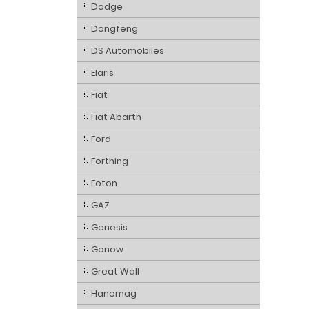
Dodge
Dongfeng
DS Automobiles
Elaris
Fiat
Fiat Abarth
Ford
Forthing
Foton
GAZ
Genesis
Gonow
Great Wall
Hanomag