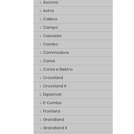
Ascona
Astra
Calibra
Campo
Cascada
Combo
Commodore
Corsa
Corsa e Elektro
Crossland
Crossland X
Diplomat
E-Combo
Frontera
Grandland
Grandland X