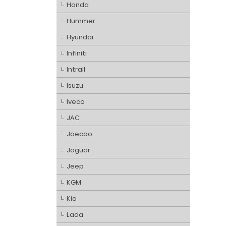
Honda
Hummer
Hyundai
Infiniti
Intrall
Isuzu
Iveco
JAC
Jaecoo
Jaguar
Jeep
KGM
Kia
Lada