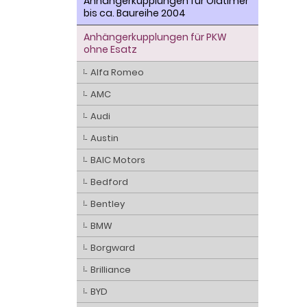
Anhängerkupplungen für Oldtimer
bis ca. Baureihe 2004
Anhängerkupplungen für PKW
ohne Esatz
Alfa Romeo
AMC
Audi
Austin
BAIC Motors
Bedford
Bentley
BMW
Borgward
Brilliance
BYD