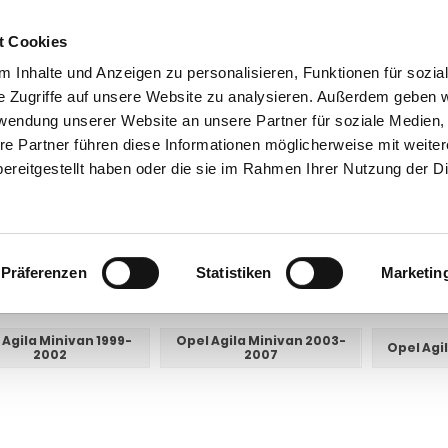
t Cookies
 Inhalte und Anzeigen zu personalisieren, Funktionen für sozia
e Zugriffe auf unsere Website zu analysieren. Außerdem geben w
rwendung unserer Website an unsere Partner für soziale Medien
re Partner führen diese Informationen möglicherweise mit weite
ntakt
0 44 89 - 92 34 67 6
AHK-Finder
Kasse
ereitgestellt haben oder die sie im Rahmen Ihrer Nutzung der D
Anhängerkupplungen für PKW ohne Esatz
Opel
Agila
a
Präferenzen
Statistiken
Marketin
E UNTERKATEGORIEN:
 Agila Minivan 1999-
Opel Agila Minivan 2003-
Opel Agi
2002
2007