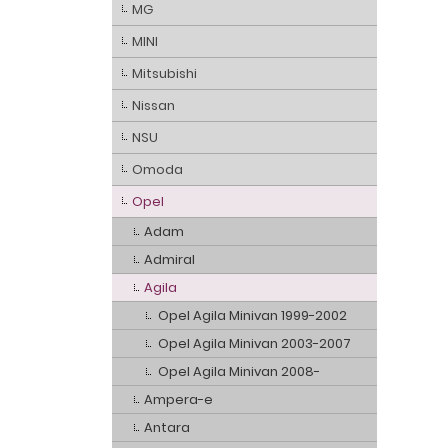
MG
MINI
Mitsubishi
Nissan
NSU
Omoda
Opel
Adam
Admiral
Agila
Opel Agila Minivan 1999-2002
Opel Agila Minivan 2003-2007
Opel Agila Minivan 2008-
Ampera-e
Antara