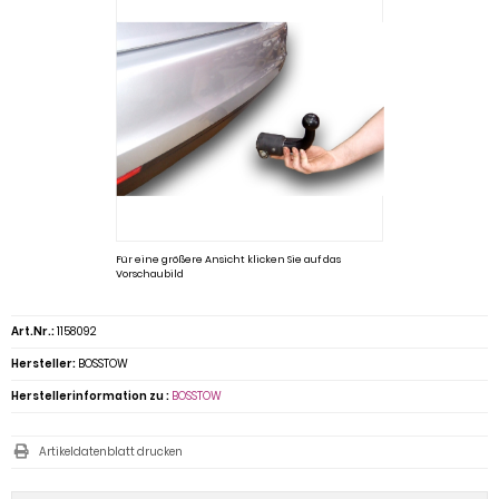
Für eine größere Ansicht klicken Sie auf das
Vorschaubild
Art.Nr.:
1158092
Hersteller:
BOSSTOW
Herstellerinformation zu :
BOSSTOW
Artikeldatenblatt drucken